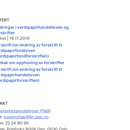
TERT
dringer i verdipapirhandelloven og
skrifter
het | 16.11.2018
skrift om endring av forskrift til
rdipapirfondloven
erdipapirfondforskriften)
dtak om oppheving av forskrifter
skrift om endring av forskrift til
rdipapirhandelloven
erdipapirforskriften)
AKT
smarkedsavdelingen (FMA)
t: 
postmottak@fin.dep.no
on:
22 24 90 90
se:
Postboks 8008 Dep, 0030 Oslo