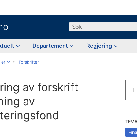
no
Søk
ktuelt
Departement
Regjering
ler
Forskrifter
ing av forskrift
F
tning av
steringsfond
TEM
Fin