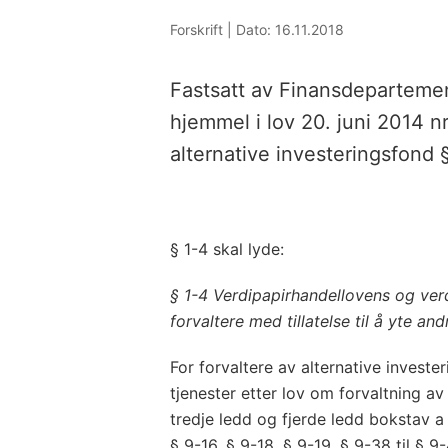
Forskrift |
Dato: 16.11.2018
Fastsatt av Finansdeparteme
hjemmel i lov 20. juni 2014 n
alternative investeringsfond 
§ 1-4 skal lyde:
§ 1-4 Verdipapirhandellovens og verd
forvaltere med tillatelse til å yte and
For forvaltere av alternative invester
tjenester etter lov om forvaltning av
tredje ledd og fjerde ledd bokstav a
§ 9-16, § 9-18, § 9-19, § 9-38 til § 9