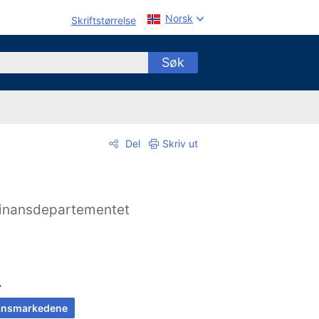
Norsk
Skriftstørrelse
Søk
Del
Skriv ut
inansdepartementet
A
ansmarkedene