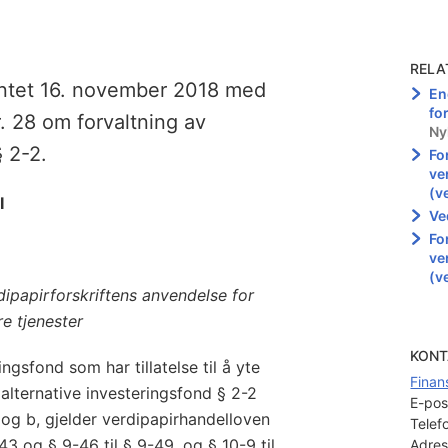
RELA
ntet 16. november 2018 med
En
for
r. 28 om forvaltning av
Ny
§ 2-2.
For
ve
(v
I
Ve
For
ve
(v
ipapirforskriftens anvendelse for
re tjenester
KONT
ingsfond som har tillatelse til å yte
Finan
 alternative investeringsfond § 2-2
E-pos
 og b, gjelder verdipapirhandelloven
Telef
-43 og § 9-46 til § 9-49, og § 10-9 til
Adres