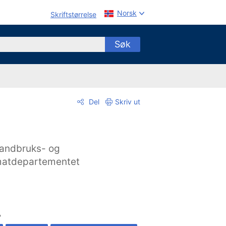
Norsk
Skriftstørrelse
Søk
Del
Skriv ut
andbruks- og
atdepartementet
A