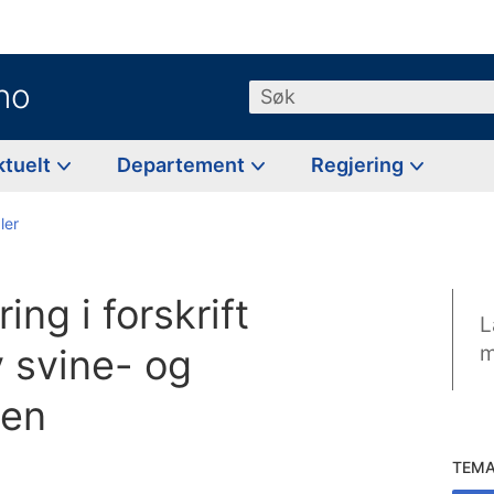
no
Søk
ktuelt
Departement
Regjering
ler
ing i forskrift
L
v svine- og
m
nen
TEM