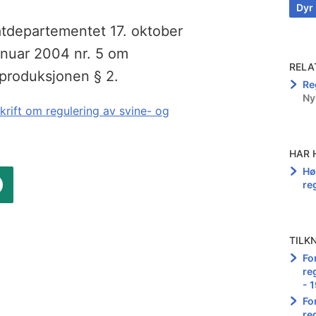
Dyr
atdepartementet 17. oktober
anuar 2004 nr. 5 om
RELA
eproduksjonen § 2.
Re
Ny
skrift om regulering av svine- og
HAR 
Hør
re
TILK
Fo
re
- 
Fo
re