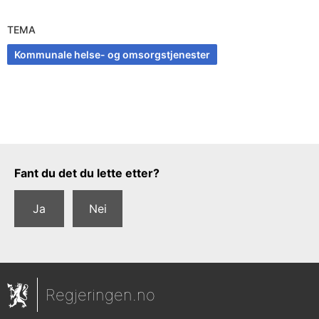
TEMA
Kommunale helse- og omsorgstjenester
Tilbakemeldingsskjema
Fant du det du lette etter?
Ja
Nei
Regjeringen.no