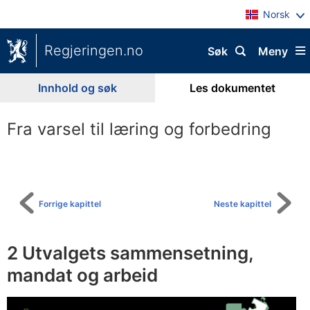
Norsk
Regjeringen.no
Søk
Meny
Innhold og søk
Les dokumentet
Fra varsel til læring og forbedring
Til
innholdsfortegnelse
Forrige kapittel
Neste kapittel
2
Utvalgets sammensetning,
mandat og arbeid