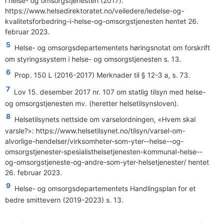
i helse- og omsorgstjenesten (2017).
https://www.helsedirektoratet.no/veiledere/ledelse-og-
kvalitetsforbedring-i-helse-og-omsorgstjenesten
hentet 26.
februar 2023.
5
Helse- og omsorgsdepartementets høringsnotat om forskrift
om styringssystem i helse- og omsorgstjenesten s. 13.
6
Prop. 150 L (2016-2017) Merknader til § 12-3 a, s. 73.
7
Lov 15. desember 2017 nr. 107 om statlig tilsyn med helse-
og omsorgstjenesten mv. (heretter helsetilsynsloven).
8
Helsetilsynets nettside om varselordningen, «Hvem skal
varsle?»:
https://www.helsetilsynet.no/tilsyn/varsel-om-
alvorlige-hendelser/virksomheter-som-yter--helse--og-
omsorgstjenester-spesialisthelsetjenesten-kommunal-helse--
og-omsorgstjeneste-og-andre-som-yter-helsetjenester/
hentet
26. februar 2023.
9
Helse- og omsorgsdepartementets Handlingsplan for et
bedre smittevern (2019-2023) s. 13.