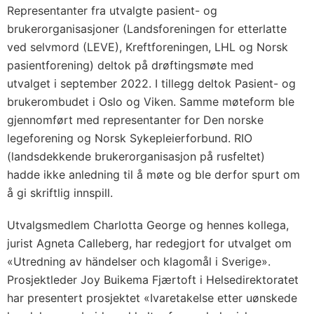
Representanter fra utvalgte pasient- og
brukerorganisasjoner (Landsforeningen for etterlatte
ved selvmord (LEVE), Kreftforeningen, LHL og Norsk
pasientforening) deltok på drøftingsmøte med
utvalget i september 2022. I tillegg deltok Pasient- og
brukerombudet i Oslo og Viken. Samme møteform ble
gjennomført med representanter for Den norske
legeforening og Norsk Sykepleierforbund. RIO
(landsdekkende brukerorganisasjon på rusfeltet)
hadde ikke anledning til å møte og ble derfor spurt om
å gi skriftlig innspill.
Utvalgsmedlem Charlotta George og hennes kollega,
jurist Agneta Calleberg, har redegjort for utvalget om
«Utredning av händelser och klagomål i Sverige».
Prosjektleder Joy Buikema Fjærtoft i Helsedirektoratet
har presentert prosjektet «Ivaretakelse etter uønskede