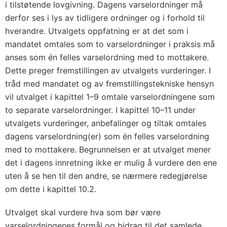
i tilstøtende lovgivning. Dagens varselordninger må
derfor ses i lys av tidligere ordninger og i forhold til
hverandre. Utvalgets oppfatning er at det som i
mandatet omtales som to varselordninger i praksis må
anses som én felles varselordning med to mottakere.
Dette preger fremstillingen av utvalgets vurderinger. I
tråd med mandatet og av fremstillingstekniske hensyn
vil utvalget i kapittel 1–9 omtale varselordningene som
to separate varselordninger. I kapittel 10–11 under
utvalgets vurderinger, anbefalinger og tiltak omtales
dagens varselordning(er) som én felles varselordning
med to mottakere. Begrunnelsen er at utvalget mener
det i dagens innretning ikke er mulig å vurdere den ene
uten å se hen til den andre, se nærmere redegjørelse
om dette i kapittel 10.2.
Utvalget skal vurdere hva som bør være
varselordningenes formål og bidrag til det samlede