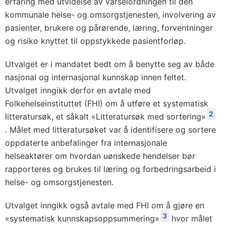
erfaring med utvidelse av varselordningen til den
kommunale helse- og omsorgstjenesten, involvering av
pasienter, brukere og pårørende, læring, forventninger
og risiko knyttet til oppstykkede pasientforløp.
Utvalget er i mandatet bedt om å benytte seg av både
nasjonal og internasjonal kunnskap innen feltet.
Utvalget inngikk derfor en avtale med
Folkehelseinstituttet (FHI) om å utføre et systematisk
2
litteratursøk, et såkalt «Litteratursøk med sortering»
. Målet med litteratursøket var å identifisere og sortere
oppdaterte anbefalinger fra internasjonale
helseaktører om hvordan uønskede hendelser bør
rapporteres og brukes til læring og forbedringsarbeid i
helse- og omsorgstjenesten.
Utvalget inngikk også avtale med FHI om å gjøre en
3
«systematisk kunnskapsoppsummering»
hvor målet