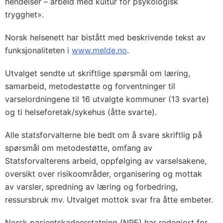
hendelser – arbeid med kultur for psykologisk
trygghet».
Norsk helsenett har bistått med beskrivende tekst av
funksjonaliteten i
www.melde.no
.
Utvalget sendte ut skriftlige spørsmål om læring,
samarbeid, metodestøtte og forventninger til
varselordningene til 16 utvalgte kommuner (13 svarte)
og ti helseforetak/sykehus (åtte svarte).
Alle statsforvalterne ble bedt om å svare skriftlig på
spørsmål om metodestøtte, omfang av
Statsforvalterens arbeid, oppfølging av varselsakene,
oversikt over risikoområder, organisering og mottak
av varsler, spredning av læring og forbedring,
ressursbruk mv. Utvalget mottok svar fra åtte embeter.
Norsk pasientskadeerstatning (NPE) har redegjort for