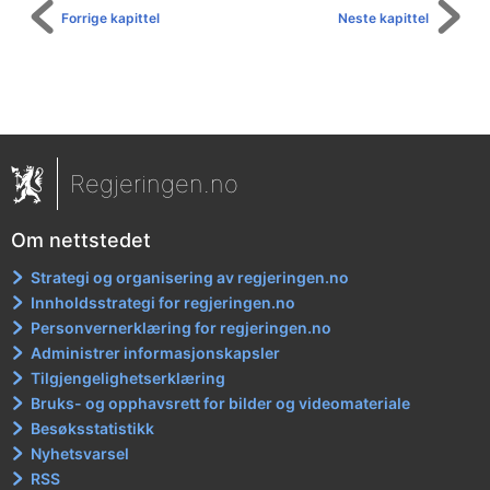
Forrige kapittel
Neste kapittel
Regjeringen.no
Om nettstedet
Strategi og organisering av regjeringen.no
Innholdsstrategi for regjeringen.no
Personvernerklæring for regjeringen.no
Administrer informasjonskapsler
Tilgjengelighetserklæring
Bruks- og opphavsrett for bilder og videomateriale
Besøksstatistikk
Nyhetsvarsel
RSS