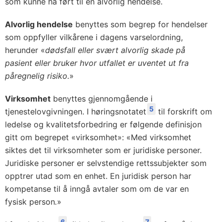
som kunne ha ført til en alvorlig hendelse.
Alvorlig hendelse
benyttes som begrep for hendelser
som oppfyller vilkårene i dagens varselordning,
herunder «
dødsfall eller svært alvorlig skade på
pasient eller bruker hvor utfallet er uventet ut fra
påregnelig risiko.
»
Virksomhet
benyttes gjennomgående i
5
tjenestelovgivningen. I høringsnotatet
til forskrift om
ledelse og kvalitetsforbedring er følgende definisjon
gitt om begrepet «virksomhet»: «Med virksomhet
siktes det til virksomheter som er juridiske personer.
Juridiske personer er selvstendige rettssubjekter som
opptrer utad som en enhet. En juridisk person har
kompetanse til å inngå avtaler som om de var en
fysisk person
.
»
6
7