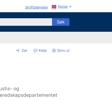
Norsk
Skriftstørrelse
Søk
Del
Kilde
Skriv ut
ustis- og
eredskapsdepartementet