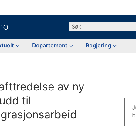
no
Søk
ktuelt
Departement
Regjering
fttredelse av ny
udd til
J
igrasjonsarbeid
b