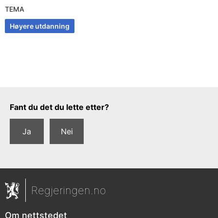
TEMA
Høyere utdanning
Tilbakemeldingsskjema
Fant du det du lette etter?
Ja
Nei
Regjeringen.no
Om nettstedet