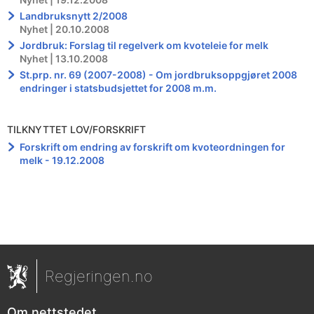
Landbruksnytt 2/2008
Nyhet | 20.10.2008
Jordbruk: Forslag til regelverk om kvoteleie for melk
Nyhet | 13.10.2008
St.prp. nr. 69 (2007-2008) - Om jordbruksoppgjøret 2008
endringer i statsbudsjettet for 2008 m.m.
TILKNYTTET LOV/FORSKRIFT
Forskrift om endring av forskrift om kvoteordningen for
melk - 19.12.2008
Regjeringen.no
Om nettstedet