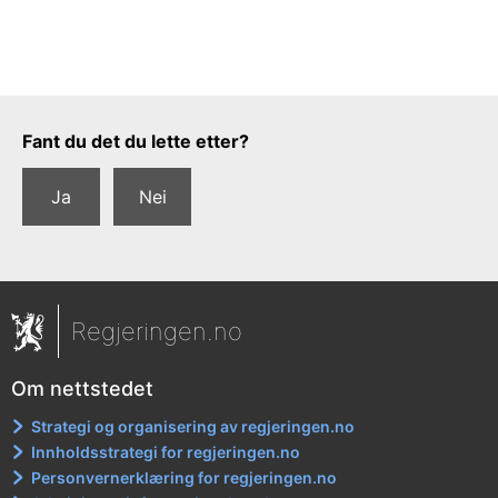
Tilbakemeldingsskjema
Fant du det du lette etter?
Ja
Nei
Regjeringen.no
Om nettstedet
Strategi og organisering av regjeringen.no
Innholdsstrategi for regjeringen.no
Personvernerklæring for regjeringen.no