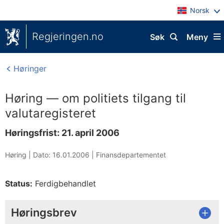
Norsk
Regjeringen.no
Søk
Meny
Høringer
Høring — om politiets tilgang til
valutaregisteret
Høringsfrist: 21. april 2006
Høring |
Dato: 16.01.2006
|
Finansdepartementet
Status:
Ferdigbehandlet
Høringsbrev