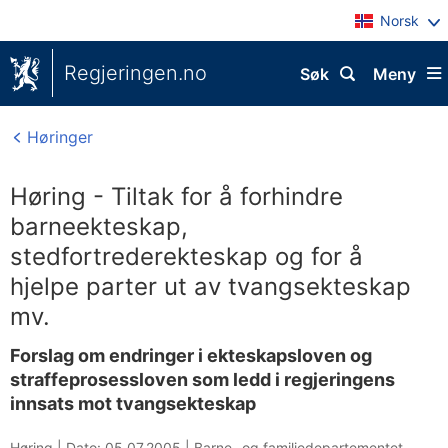
Norsk
Regjeringen.no
Søk
Meny
Høringer
Høring - Tiltak for å forhindre
barneekteskap,
stedfortrederekteskap og for å
hjelpe parter ut av tvangsekteskap
mv.
Forslag om endringer i ekteskapsloven og
straffeprosessloven som ledd i regjeringens
innsats mot tvangsekteskap
Høring |
Dato: 05.07.2005
|
Barne- og familiedepartementet