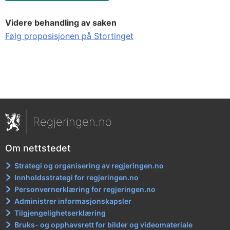
Videre behandling av saken
Følg proposisjonen på Stortinget
Regjeringen.no
Om nettstedet
Strategi og organisering av regjeringen.no
Innholdsstrategi for regjeringen.no
Personvernerklæring for regjeringen.no
Administrer informasjonskapsler
Tilgjengelighetserklæring
Bruks- og opphavsrett for bilder og videomateriale