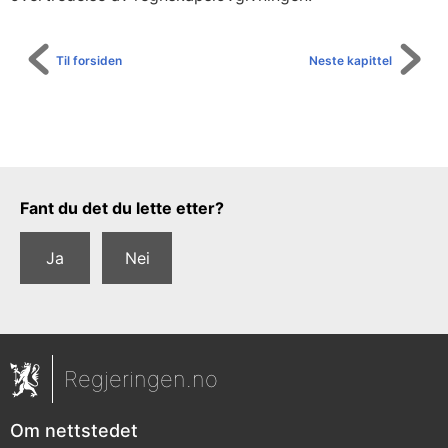
Til forsiden
Neste kapittel
Tilbakemeldingsskjema
Fant du det du lette etter?
Ja
Nei
Regjeringen.no
Om nettstedet