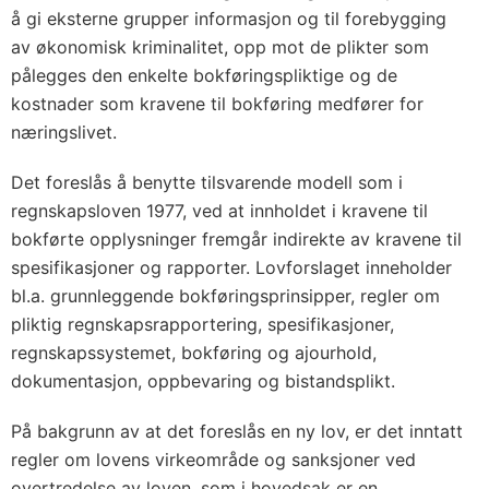
å gi eksterne grupper informasjon og til forebygging
av økonomisk kriminalitet, opp mot de plikter som
pålegges den enkelte bokføringspliktige og de
kostnader som kravene til bokføring medfører for
næringslivet.
Det foreslås å benytte tilsvarende modell som i
regnskapsloven 1977, ved at innholdet i kravene til
bokførte opplysninger fremgår indirekte av kravene til
spesifikasjoner og rapporter. Lovforslaget inneholder
bl.a. grunnleggende bokføringsprinsipper, regler om
pliktig regnskapsrapportering, spesifikasjoner,
regnskapssystemet, bokføring og ajourhold,
dokumentasjon, oppbevaring og bistandsplikt.
På bakgrunn av at det foreslås en ny lov, er det inntatt
regler om lovens virkeområde og sanksjoner ved
overtredelse av loven, som i hovedsak er en