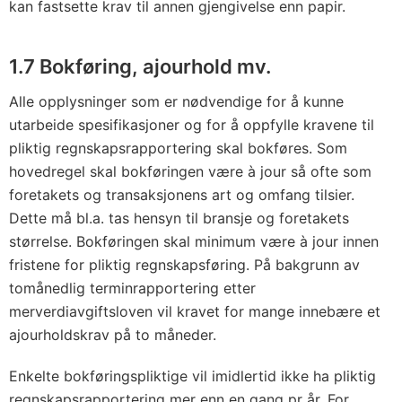
kan fastsette krav til annen gjengivelse enn papir.
1.7 Bokføring, ajourhold mv.
Alle opplysninger som er nødvendige for å kunne
utarbeide spesifikasjoner og for å oppfylle kravene til
pliktig regnskapsrapportering skal bokføres. Som
hovedregel skal bokføringen være à jour så ofte som
foretakets og transaksjonens art og omfang tilsier.
Dette må bl.a. tas hensyn til bransje og foretakets
størrelse. Bokføringen skal minimum være à jour innen
fristene for pliktig regnskapsføring. På bakgrunn av
tomånedlig terminrapportering etter
merverdiavgiftsloven vil kravet for mange innebære et
ajourholdskrav på to måneder.
Enkelte bokføringspliktige vil imidlertid ikke ha pliktig
regnskapsrapportering mer enn en gang pr år. For