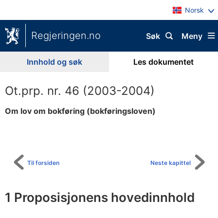
Norsk
Regjeringen.no
Søk
Meny
Innhold og søk
Les dokumentet
Ot.prp. nr. 46 (2003-2004)
Om lov om bokføring (bokføringsloven)
Til
innholdsfortegnelse
Til forsiden
Neste kapittel
1 Proposisjonens hovedinnhold