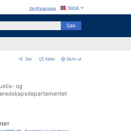
Norsk
Skriftstørrelse
Søk
Del
Kilde
Skriv ut
ustis- og
eredskapsdepartementet
TERT