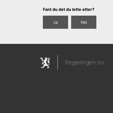
Tilbakemeldingsskjema
Fant du det du lette etter?
Ja
Nei
Regjeringen.no