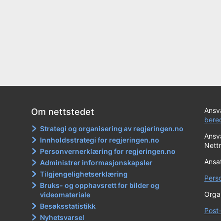
Ansva
Om nettstedet
bere
Strategi og organisering av regjeringen.no
Ansva
Innholdsstrategi for regjeringen.no
Nett
Personvernerklæring for regjeringen.no
Ansat
Administrer informasjonskapsler
Tilgjengelighetserklæring
Pers
Bruks- og opphavsrett for bilder og
Orga
videomateriale
Besøksstatistikk
Post
Nyhetsvarsel