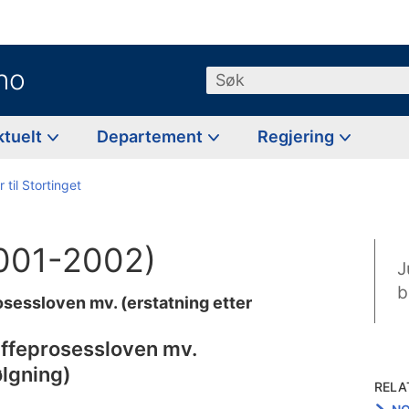
no
Søk
ktuelt
Departement
Regjering
 til Stortinget
2001-2002)
J
b
osessloven mv. (erstatning etter
affeprosessloven mv.
ølgning)
RELA