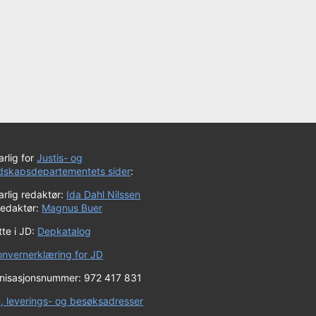
rlig for
Justis- og
dskapsdepartementets sider
:
rlig redaktør:
Ida Dahl Nilssen
redaktør:
Magnus Buer
te i JD:
Depkatalog
onvernerklæring for JD
nisasjonsnummer: 972 417 831
-, leverings- og besøksadresser