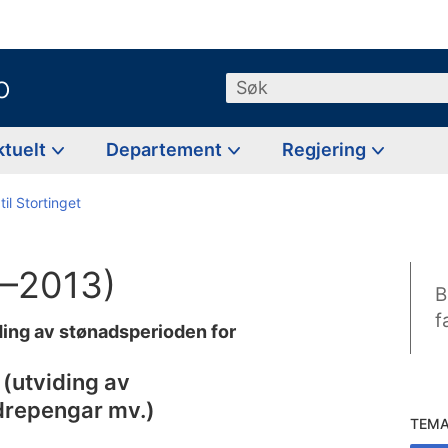
o
Søk
ktuelt
Departement
Regjering
til Stortinget
2–2013)
B
f
iding av stønadsperioden for
 (utviding av
drepengar mv.)
TEM