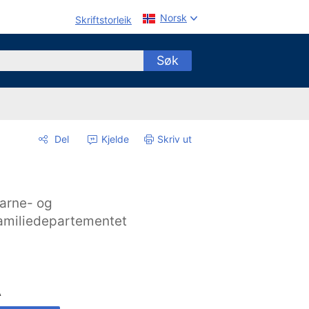
Norsk
Skriftstorleik
Søk
Del
Kjelde
Skriv ut
arne- og
amiliedepartementet
A