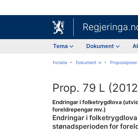
Regjeringa.n
Tema
Dokument
A
Forsida
Dokument
Proposisjoner 
Prop. 79 L (201
Endringar i folketrygdlova (utv
foreldrepengar mv.)
Endringar i folketrygdlova
stønadsperioden for forel