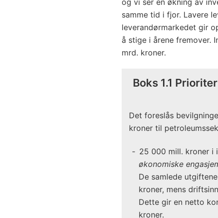
og vi ser en økning av in
samme tid i fjor. Lavere le
leverandørmarkedet gir opt
å stige i årene fremover. I
mrd. kroner.
Boks 1.1 Priorite
Det foreslås bevilgning
kroner til petroleumssek
25 000 mill. kroner i
økonomiske engasjem
De samlede utgiftene 
kroner, mens driftsinn
Dette gir en netto ko
kroner.