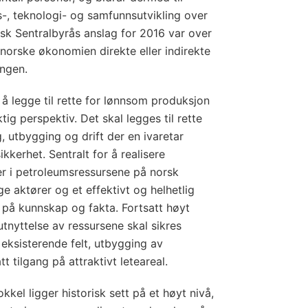
-, teknologi- og samfunnsutvikling over
tisk Sentralbyrås anslag for 2016 var over
 norske økonomien direkte eller indirekte
ingen.
å legge til rette for lønnsom produksjon
ktig perspektiv. Det skal legges til rette
g, utbygging og drift der en ivaretar
ikkerhet. Sentralt for å realisere
er i petroleumsressursene på norsk
ige aktører og et effektivt og helhetlig
på kunnskap og fakta. Fortsatt høyt
utnyttelse av ressursene skal sikres
 eksisterende felt, utbygging av
t tilgang på attraktivt leteareal.
kkel ligger historisk sett på et høyt nivå,