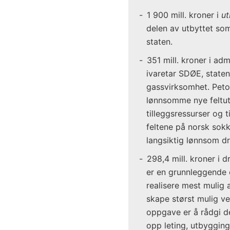
1 900 mill. kroner i
ut
delen av utbyttet som 
staten.
351 mill. kroner i adm
ivaretar SDØE, staten
gassvirksomhet. Petor
lønnsomme nye feltut
tilleggsressurser og t
feltene på norsk sokke
langsiktig lønnsom dri
298,4 mill. kroner i d
er en grunnleggende o
realisere mest mulig 
skape størst mulig ve
oppgave er å rådgi d
opp leting, utbygging