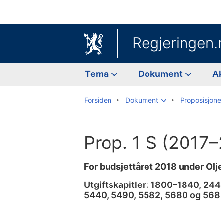
Regjeringen.
Tema
Dokument
A
Forsiden
Dokument
Proposisjoner
Prop. 1 S (2017
For budsjettåret 2018 under Ol
Utgiftskapitler: 1800–1840, 24
5440, 5490, 5582, 5680 og 568
Til
innholdsfortegnelse