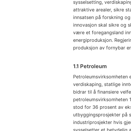
sysselsetting, verdiskaping 
attraktive arealer, sikre 
innsatsen på forskning og
innovasjon skal sikre og 
være et foregangsland inn
energiproduksjon. Regjerin
produksjon av fornybar en
1.1 Petroleum
Petroleumsvirksomheten e
verdiskaping, statlige inn
bidrar til å finansiere vel
petroleumsvirksomheten 12
stod for 36 prosent av ek
utbyggingsprosjekter på s
industriprosjekter hvis g
sysselsetter et betydelig 