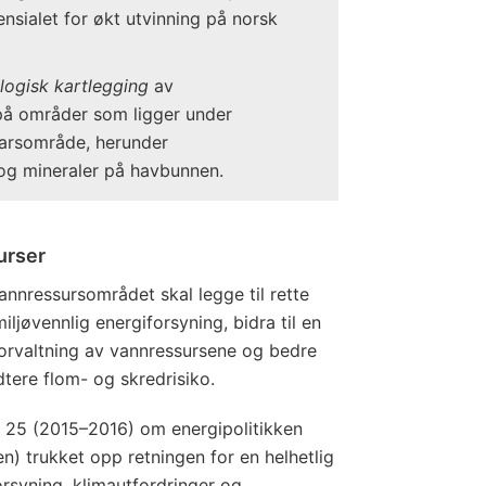
ensialet for økt utvinning på norsk
logisk kartlegging
av
på områder som ligger under
arsområde, herunder
og mineraler på havbunnen.
urser
annressursområdet skal legge til rette
miljøvennlig energiforsyning, bidra til en
 forvaltning av vannressursene og bedre
tere flom- og skredrisiko.
t. 25 (2015–2016) om energipolitikken
) trukket opp retningen for en helhetlig
orsyning, klimautfordringer og