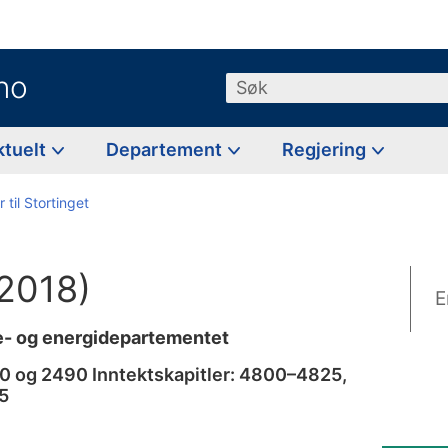
no
Søk
ktuelt
Departement
Regjering
 til Stortinget
–2018)
E
je- og energidepartementet
40 og 2490 Inntektskapitler: 4800–4825,
5