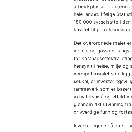
arbeidsplasser og nærings
hele landet. I følge Statis
180 000 sysselsatte i den
knyttet til petroleumsnær
Det overordnede målet er 
av olje og gass i et langsi
for kostnadseffektiv letin
hensyn til helse, miljø og s
verdipotensialet som ligg
sokkel, er investeringsvill
rammeverk som er basert 
aktivitetsnivå og effektiv 
gjennom økt utvinning fra
drivverdige funn og fortsat
Investeringene på norsk so