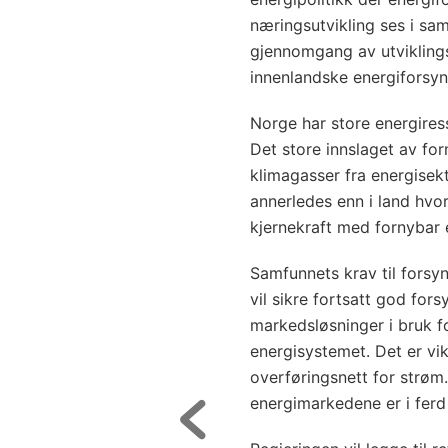
næringsutvikling ses i s
gjennomgang av utviklings
innenlandske energiforsyn
Norge har store energires
Det store innslaget av for
klimagasser fra energisek
annerledes enn i land hvor
kjernekraft med fornybar 
Samfunnets krav til forsy
vil sikre fortsatt god for
markedsløsninger i bruk fo
energisystemet. Det er vikt
overføringsnett for strøm.
energimarkedene er i ferd 