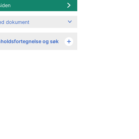
siden
ned dokument
nholdsfortegnelse og søk