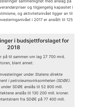
vesteringer sammenlignet med anslag på
verandørpriser og tilgjengelig kapasitet i
imisme, og aktivitetsnivået ligger an til
nvesteringsnivået i 2017 er anslått til 125
ringer i budsjettforslaget for
2018
er på til sammen om lag 27 700 mrd.
toren, blant annet:
 investeringer under
Statens direkte
ent i petroleumsvirksomheten (SDØE).
under SDØE anslås til 52 800 mill.
tektene anslås til 130 200 mill. kroner.
ntantstrøm fra SDØE på 77 400 mill.