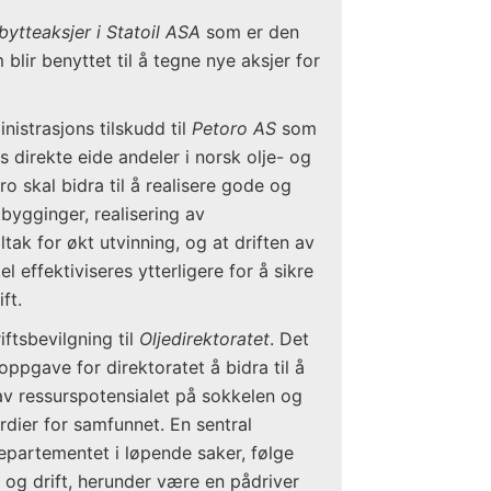
bytteaksjer i Statoil ASA
som er den
blir benyttet til å tegne nye aksjer for
inistrasjons tilskudd til
Petoro AS
som
s direkte eide andeler i norsk olje- og
o skal bidra til å realisere gode og
bygginger, realisering av
iltak for økt utvinning, og at driften av
l effektiviseres ytterligere for å sikre
ft.
riftsbevilgning til
Oljedirektoratet
. Det
ppgave for direktoratet å bidra til å
av ressurspotensialet på sokkelen og
rdier for samfunnet. En sentral
epartementet i løpende saker, følge
 og drift, herunder være en pådriver