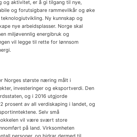
og aktivitet, er å gi tilgang til nye,
stabile og forutsigbare rammevilkår og øke
 teknologiutvikling. Ny kunnskap og
skape nye arbeidsplasser. Norge skal
en miljøvennlig energibruk og
gen vil legge til rette for lønnsom
ergi.
r Norges største næring målt i
tekter, investeringer og eksportverdi. Den
ferdsstaten, og i 2016 utgjorde
 prosent av all verdiskaping i landet, og
sportinntektene. Selv små
okkelen vil være svært store
jennomført på land. Virksomheten
antall personer, og bidrar dermed til