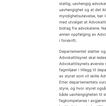
statlig, uavhengig advokat
uavhengighet og at det ikk
myndighetsutøvelse, bør l
med utvalget at Advokatti
bidrag fra advokatene. Næ
annen oppfølging av Advok
i forskrift.
Departementet støtter ogs
Advokattilsynet skal ledes
Advokattilsynets øverste
fagmiljøer i tillegg til d
av styret som vil skille A
Etter departementets vurd
styre, og hvor styret også
både uavhengigheten til s
fagkompetanse i avgjørels