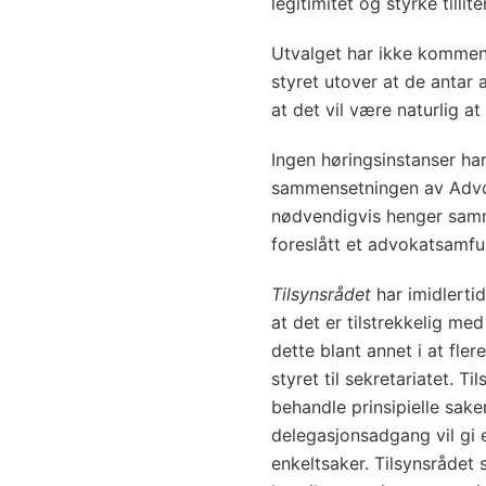
legitimitet og styrke tillit
Utvalget har ikke kommen
styret utover at de antar 
at det vil være naturlig a
Ingen høringsinstanser har
sammensetningen av Advok
nødvendigvis henger sam
foreslått et advokatsamfu
Tilsynsrådet
har imidlertid
at det er tilstrekkelig me
dette blant annet i at fle
styret til sekretariatet. Ti
behandle prinsipielle sake
delegasjonsadgang vil gi 
enkeltsaker. Tilsynsrådet 