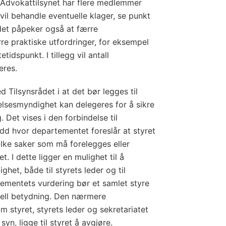
i Advokattilsynet har flere medlemmer
l behandle eventuelle klager, se punkt
ådet påpeker også at færre
re praktiske utfordringer, for eksempel
tidspunkt. I tillegg vil antall
eres.
Tilsynsrådet i at det bør legges til
relsesmyndighet kan delegeres for å sikre
 Det vises i den forbindelse til
edd hvor departementet foreslår at styret
vilke saker som må forelegges eller
t. I dette ligger en mulighet til å
het, både til styrets leder og til
tementets vurdering bør et samlet styre
iell betydning. Den nærmere
 styret, styrets leder og sekretariatet
yn, ligge til styret å avgjøre.