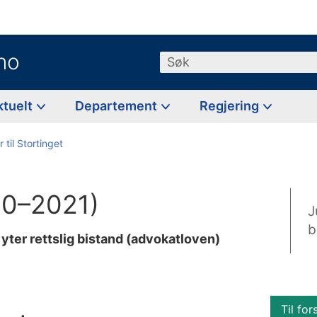
no
Søk
ktuelt
Departement
Regjering
 til Stortinget
20–2021)
J
b
ter rettslig bistand (advokatloven)
Til for