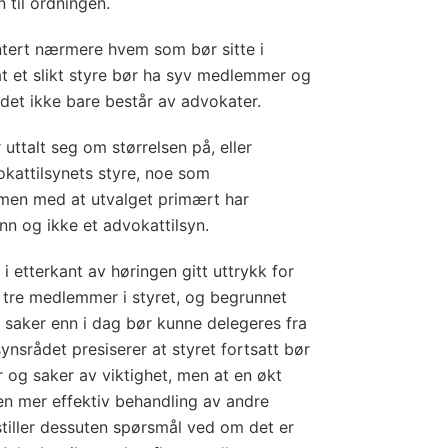
en til ordningen.
tert nærmere hvem som bør sitte i
at et slikt styre bør ha syv medlemmer og
t det ikke bare består av advokater.
 uttalt seg om størrelsen på, eller
attilsynets styre, noe som
men med at utvalget primært har
nn og ikke et advokattilsyn.
 i etterkant av høringen gitt uttrykk for
d tre medlemmer i styret, og begrunnet
re saker enn i dag bør kunne delegeres fra
lsynsrådet presiserer at styret fortsatt bør
r og saker av viktighet, men at en økt
en mer effektiv behandling av andre
stiller dessuten spørsmål ved om det er