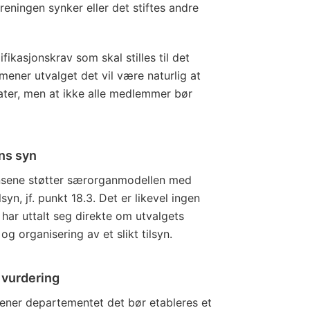
eningen synker eller det stiftes andre
ifikasjonskrav som skal stilles til det
ener utvalget det vil være naturlig at
okater, men at ikke alle medlemmer bør
ns syn
tansene støtter særorganmodellen med
syn, jf. punkt 18.3. Det er likevel ingen
har uttalt seg direkte om utvalgets
g organisering av et slikt tilsyn.
 vurdering
 mener departementet det bør etableres et