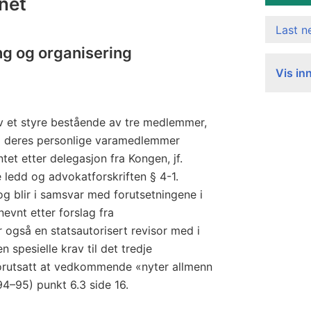
net
Last 
g og organisering
Vis in
v et styre bestående av tre medlemmer,
 deres personlige varamedlemmer
t etter delegasjon fra Kongen, jf.
ledd og advokatforskriften § 4-1.
og blir i samsvar med forutsetningene i
evnt etter forslag fra
 også en statsautorisert revisor med i
en spesielle krav til det tredje
orutsatt at vedkommende «nyter allmenn
(1994–95) punkt 6.3 side 16.