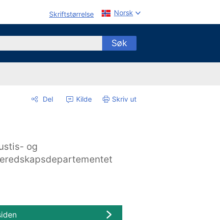
Norsk
Skriftstørrelse
Søk
Del
Kilde
Skriv ut
ustis- og
eredskapsdepartementet
siden