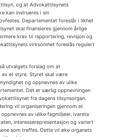
tilsyn, og at Advokattilsynets
e kan instrueres i sin
ovfestes. Departementet foreslår i likhet
lsynet skal finansieres gjennom årlige
rmere krav til rapportering, revisjon og
attilsynets virksomhet foreslås regulert
å utvalgets forslag om at
 av et styre. Styret skal være
 myndighet og oppnevnes av ulike
epartementet. Det er særlig oppnevningen
dvokattilsynet fra dagens tilsynsorgan.
ering vil organiseringen gjennom et
 oppnevnes av ulike fagmiljøer, ivareta
taten, interesserepresentasjon og variert
ene som treffes. Dette vil øke organets