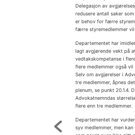
Delegasjon av avgjørelsesm
redusere antall saker som 
er behov for færre styre
færre styremedlemmer vil g
Departementet har imidlert
lagt avgjørende vekt på a
vedtakskompetanse i flere
flere medlemmer også vil 
Selv om avgjørelser i Ad
tre medlemmer, åpnes det 
plenum, se punkt 20.1.4. D
Advokatnemndas størrelse 
flere enn tre medlemmer.
Departementet har vurder
syv medlemmer, men kan i