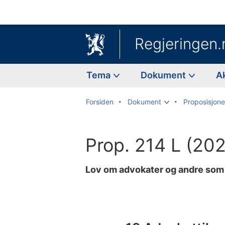
Regjeringen.
Tema
Dokument
A
Forsiden
Dokument
Proposisjoner
Prop. 214 L (20
Lov om advokater og andre som y
Til
innholdsfortegnelse