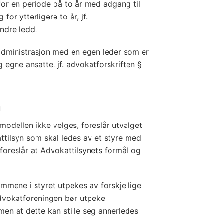
 en periode på to år med adgang til
or ytterligere to år, jf.
ndre ledd.
administrasjon med en egen leder som er
g egne ansatte, jf. advokatforskriften §
g
dellen ikke velges, foreslår utvalget
attilsyn som skal ledes av et styre med
oreslår at Advokattilsynets formål og
emmene i styret utpekes av forskjellige
Advokatforeningen bør utpeke
en at dette kan stille seg annerledes