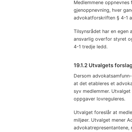
Medlemmene oppnevnes for
gjenoppnevning, hver gang f
advokatforskriften § 4-1 a
Tilsynsrådet har en egen 
ansvarlig overfor styret o
4-1 tredje ledd.
19.1.2 Utvalgets forsla
Dersom advokatsamfunn-mo
at det etableres et advok
syv medlemmer. Utvalget f
oppgaver lovreguleres.
Utvalget foreslår at medl
miljøer. Utvalget mener 
advokatrepresentantene, m