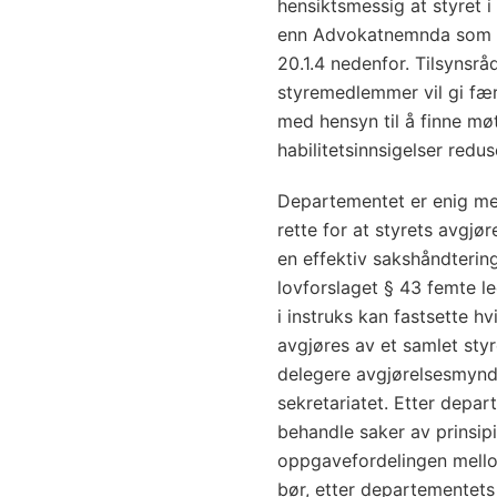
hensiktsmessig at styret 
enn Advokatnemnda som vi
20.1.4 nedenfor. Tilsynsr
styremedlemmer vil gi fær
med hensyn til å finne møte
habilitetsinnsigelser redus
Departementet er enig med 
rette for at styrets avgjø
en effektiv sakshåndtering.
lovforslaget § 43 femte l
i instruks kan fastsette h
avgjøres av et samlet styre
delegere avgjørelsesmyndig
sekretariatet. Etter depar
behandle saker av prinsip
oppgavefordelingen mellom
bør, etter departementets s