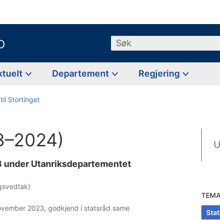
o
Søk
ktuelt
Departement
Regjering
til Stortinget
23–2024)
U
23 under Utanriksdepartementet
ingsvedtak)
TEM
november 2023, godkjend i statsråd same
Sta