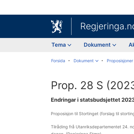
Regjeringa.n
Tema
Dokument
A
Forsida
Dokument
Proposisjoner 
Prop. 28 S (20
Endringar i statsbudsjettet 20
Proposisjon til Stortinget (forslag til stort
Tilråding frå Utanriksdepartementet 24. 
dagen. (Regjeringa Støre)