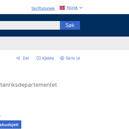
Norsk
Skriftstorleik
Søk
Del
Kjelde
Skriv ut
tanriksdepartementet
A
tsbudsjett