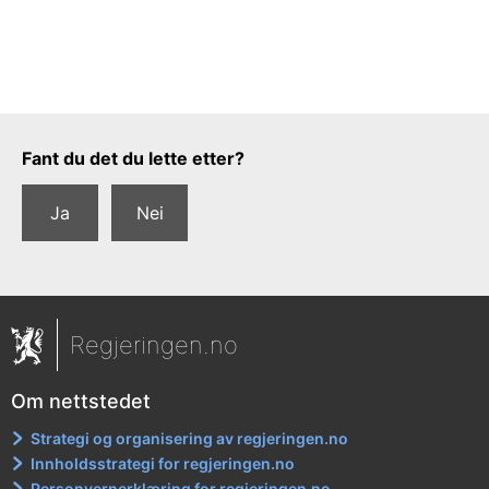
Tilbakemeldingsskjema
Fant du det du lette etter?
Ja
Nei
Regjeringen.no
Om nettstedet
Strategi og organisering av regjeringen.no
Innholdsstrategi for regjeringen.no
Personvernerklæring for regjeringen.no