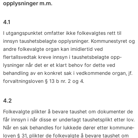
opplysninger m.m.
4.1
I utgangspunktet omfatter ikke folkevalgtes rett til
innsyn taushets­belagte opplysninger. Kommunestyret og
andre folkevalgte organ kan imidlertid ved
flertallsvedtak kreve innsyn i taushetsbelagte opp­
lysninger når det er et klart behov for dette ved
behandling av en konkret sak i vedkommende organ, jf.
forvaltningsloven § 13 b nr. 2 og 4.
4.2
Folkevalgte plikter å bevare taushet om dokumenter de
får innsyn i når disse er underlagt taushetsplikt etter lov.
Når en sak behandles for lukkede dører etter kommune­
loven § 31, plikter de folkevalgte å bevare taushet om