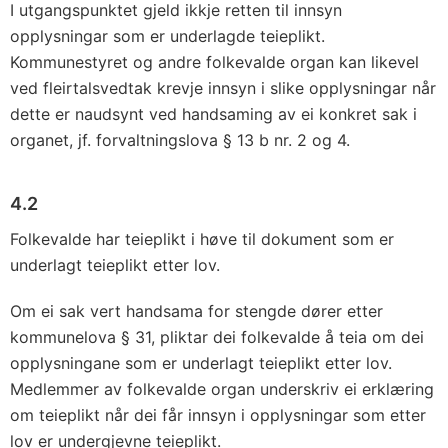
I utgangspunktet gjeld ikkje retten til innsyn
opplysningar som er underlagde teieplikt.
Kommunestyret og andre folkevalde organ kan likevel
ved fleirtalsvedtak krevje innsyn i slike opplysningar når
dette er naudsynt ved handsaming av ei konkret sak i
organet, jf. forvalt­ningslova § 13 b nr. 2 og 4.
4.2
Folkevalde har teieplikt i høve til dokument som er
underlagt teie­plikt etter lov.
Om ei sak vert hand­sama for stengde dører etter
kommunelova § 31, pliktar dei folkevalde å teia om dei
opplysningane som er underlagt teieplikt etter lov.
Med­lemmer av folkevalde organ underskriv ei erklæring
om teieplikt når dei får innsyn i opplysningar som etter
lov er undergjevne teieplikt.