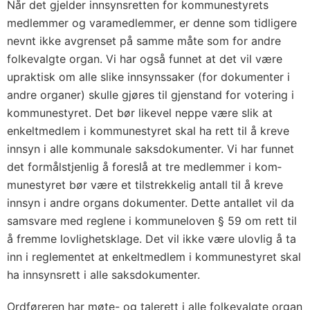
Når det gjelder innsynsretten for kommunestyrets
medlemmer og varamedlemmer, er denne som tidligere
nevnt ikke avgrenset på samme måte som for andre
folkevalgte organ. Vi har også funnet at det vil være
upraktisk om alle slike innsynssaker (for dokumenter i
andre organer) skulle gjøres til gjenstand for votering i
kommune­styret. Det bør likevel neppe være slik at
enkeltmedlem i kommune­styret skal ha rett til å kreve
innsyn i alle kommunale saksdokument­er. Vi har funnet
det formålstjenlig å foreslå at tre medlemmer i kom­
munestyret bør være et tilstrekkelig antall til å kreve
innsyn i andre organs dokumenter. Dette antallet vil da
samsvare med reglene i kommuneloven § 59 om rett til
å fremme lovlighetsklage. Det vil ikke være ulovlig å ta
inn i reglementet at enkeltmedlem i kommunestyret skal
ha innsynsrett i alle saksdokumenter.
Ordføreren har møte- og talerett i alle folkevalgte organ