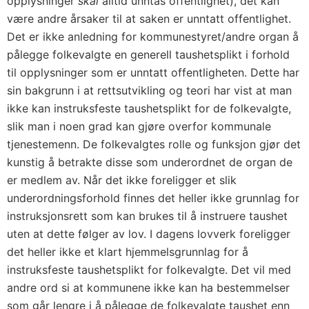
opplysninger
skal
alltid unntas offentlighet), det kan
være andre årsaker til at saken er unntatt offentlighet.
Det er ikke anledning for kommunestyret/andre organ å
pålegge folkevalgte en generell taushetsplikt i forhold
til opplysninger som er unntatt offentligheten. Dette har
sin bakgrunn i at rettsutvikling og teori har vist at man
ikke kan instruksfeste taushetsplikt for de folkevalgte,
slik man i noen grad kan gjøre overfor kommunale
tjenestemenn. De folkevalgtes rolle og funksjon gjør det
kunstig å betrakte disse som underordnet de organ de
er medlem av. Når det ikke foreligger et slik
underordningsforhold finnes det heller ikke grunnlag for
instruksjonsrett som kan brukes til å instruere taushet
uten at dette følger av lov. I dagens lovverk foreligger
det heller ikke et klart hjemmelsgrunnlag for å
instruksfeste taushetsplikt for folkevalgte. Det vil med
andre ord si at kommunene ikke kan ha bestemmelser
som går lengre i å pålegge de folkevalgte taushet enn