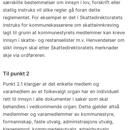
særskilte bestemmelser om innsyn i lov, forskrift eller
statlig instruks vil slike regler gå foran dette
reglementet. For eksempel er det i Skattedirektoratets
instruks for kommunekasserene om skatteinnkreving
lagt til grunn at kom­munestyrets medlemmer kan kreve
innsyn i skatte- og restanselister m.v. Henvendelser om
slikt innsyn skal etter Skattedirektoratets merknader
skje via ordføreren.
Til punkt 2
Punkt 2.1 klargjør at det enkelte medlem og
varamedlem av et folke­valgt organ har en individuell
rett til innsyn i alle dokumenter i saker som skal
behandles i vedkommende organ. Dette gjelder altså
med­lemmer og varamedlemmer av kommunestyre,
formannskap, faste utvalg, administrasjons utvalg,
klagenemnd, kommunedelsutvalg, arbeidsutvalg,