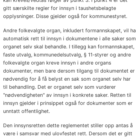
kan kreves/vedtas følger av punkt 3. I punkt 4 er det
gitt særskilte regler for innsyn i taushetsbelagte
opplysninger. Disse gjelder også for kommunestyret.
Andre folkevalgte organ, inkludert formannskapet, vil ha
auto­matisk rett til innsyn i dokumentene i alle saker som
organet selv skal behandle. I tillegg kan formannskapet,
faste utvalg, kommune­delsutvalg, § 11-styrer og andre
folkevalgte organ kreve innsyn i andre organs
dokumenter, men bare dersom tilgang til dokument­et er
nødvendig for å få belyst en sak som organet selv har
til be­handling. Det er organet selv som vurderer
"nødvendigheten" av innsyn i konkrete saker. Retten til
innsyn gjelder i prinsippet også for dokumenter som er
unntatt offentlighet.
Den innsynsretten dette reglementet stiller opp antas å
være i sam­svar med ulovfestet rett. Dersom det er gitt