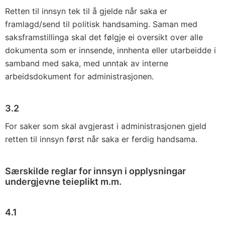
Retten til innsyn tek til å gjelde når saka er
framlagd/send til politisk handsaming. Saman med
saksframstillinga skal det følgje ei over­sikt over alle
dokumenta som er innsende, innhenta eller utarbeidde i
samband med saka, med unntak av interne
arbeidsdokument for administrasjonen.
3.2
For saker som skal avgjerast i administrasjonen gjeld
retten til inn­syn først når saka er ferdig handsama.
Særskilde reglar for innsyn i opplysningar
undergjevne teieplikt m.m.
4.1