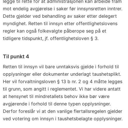
legge til rette for at administrasjonen kan arbeide fram
mot endelig avgjørelse i saker før innsynsretten inntrer.
Dette gjelder ved behandling av saker etter delegert
myndighet. Retten til innsyn etter offentlighets­lovens
regler kan også folkevalgte påberope seg på et
tidligere tidspunkt, jf. offentlighetsloven § 3.
Til punkt 4
Retten til innsyn vil bare unntaksvis gjelde i forhold til
opplysninger eller dokumenter underlagt taushetsplikt.
Her vil forvaltningsloven § 13 b nr. 2 og 4 måtte legges
til grunn, som angitt i reglementet. Vi har videre antatt
at hensynet til mindretallets behov ikke bør være
avgjørende i forhold til denne typen opplysninger.
Derfor foreslår vi at den vanlige flertallsregelen gjelder
ved votering om innsyn i taus­hetsbelagte opplysninger.