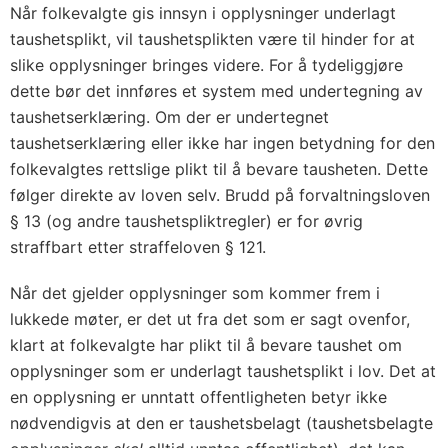
Når folkevalgte gis innsyn i opplysninger underlagt
taushetsplikt, vil taushetsplikten være til hinder for at
slike opplysninger bringes videre. For å tydeliggjøre
dette bør det innføres et system med undertegning av
taushetserklæring. Om der er undertegnet
taushetserklæring eller ikke har ingen betydning for den
folkevalgtes rettslige plikt til å bevare tausheten. Dette
følger direkte av loven selv. Brudd på forvaltningsloven
§ 13 (og andre taushets­pliktregler) er for øvrig
straffbart etter straffeloven § 121.
Når det gjelder opplysninger som kommer frem i
lukkede møter, er det ut fra det som er sagt ovenfor,
klart at folkevalgte har plikt til å bevare taushet om
opplysninger som er underlagt taushetsplikt i lov. Det at
en opplysning er unntatt offentligheten betyr ikke
nødvendigvis at den er taushetsbelagt (taushetsbelagte