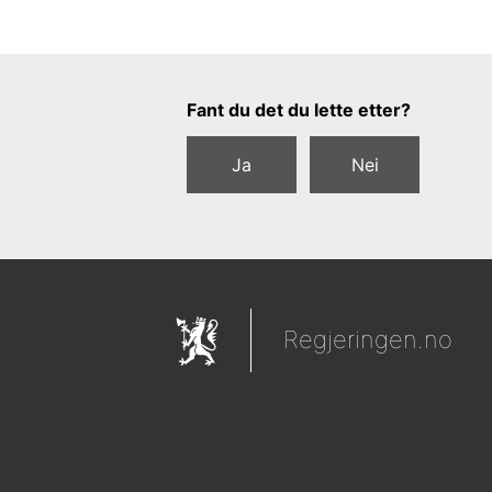
Tilbakemeldingsskjema
Fant du det du lette etter?
Ja
Nei
Regjeringen.no