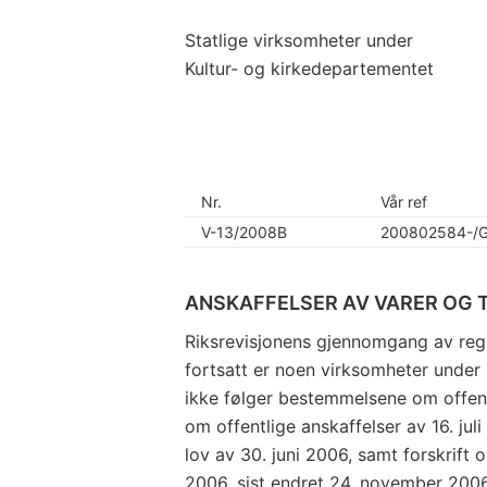
Statlige virksomheter under
Kultur- og kirkedepartementet
Nr.
Vår ref
V-13/2008B
200802584-/
ANSKAFFELSER AV VARER OG 
Riksrevisjonens gjennomgang av reg
fortsatt er noen virksomheter under
ikke følger bestemmelsene om offentli
om offentlige anskaffelser av 16. jul
lov av 30. juni 2006, samt forskrift o
2006, sist endret 24. november 2006