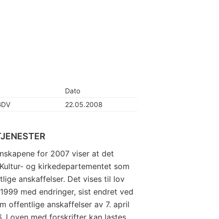
Dato
GDV
22.05.2008
TJENESTER
nskapene for 2007 viser at det
 Kultur- og kirkedepartementet som
ge anskaffelser. Det vises til lov
i 1999 med endringer, sist endret ved
m offentlige anskaffelser av 7. april
. Loven med forskrifter kan lastes