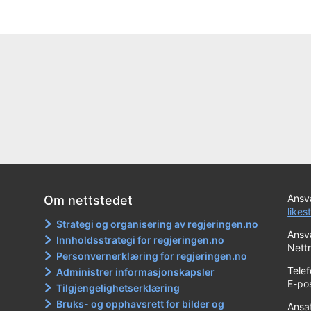
Ansva
Om nettstedet
likes
Strategi og organisering av regjeringen.no
Ansva
Innholdsstrategi for regjeringen.no
Nett
Personvernerklæring for regjeringen.no
Tele
Administrer informasjonskapsler
E-po
Tilgjengelighetserklæring
Bruks- og opphavsrett for bilder og
Ansa