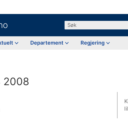
no
Søk
ktuelt
Departement
Regjering
B 2008
K
l
t