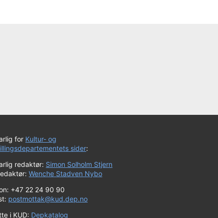
rlig for
Kultur- og
tillingsdepartementets sider
:
rlig redaktør:
Simon Solholm Stjern
redaktør:
Wenche Stadven Nybo
fon: +47 22 24 90 90
st:
postmottak@kud.dep.no
tte i KUD:
Depkatalog