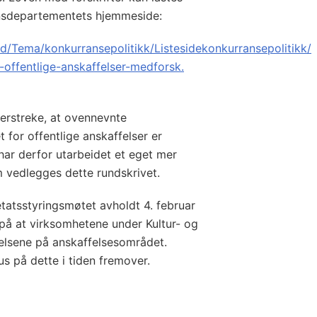
onsdepartementets hjemmeside:
d/Tema/konkurransepolitikk/Listesidekonkurransepolitikk/
-offentlige-anskaffelser-medforsk.
erstreke, at ovennevnte
for offentlige anskaffelser er
har derfor utarbeidet et eget mer
m vedlegges dette rundskrivet.
etatsstyringsmøtet avholdt 4. februar
 på at virksomhetene under Kultur- og
lsene på anskaffelsesområdet.
us på dette i tiden fremover.