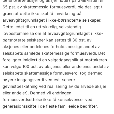
børsnoterte aksjer og aksjer notert på SMB-listen til
65 pst. av skattemessig formuesverdi, ble det lagt til
grunn at dette ikke skal få innvirkning på
arveavgiftsgrunnlaget i ikke-børsnoterte selskaper.
Dette ledet til en uttrykkelig, selvstendig
lovbestemmelse om at arveavgiftsgrunnlaget i ikke-
børsnoterte selskaper kan settes til 30 pst. av
aksjenes eller andelenes forholdsmessige andel av
selskapets samlede skattemessige formuesverdi. Det
foreligger imidlertid en valgadgang slik at mottakeren
kan velge 100 pst. av aksjenes eller andelenes andel av
selskapets skattemessige formuesverdi (og dermed
høyere inngangsverdi ved evt. senere
gevinstbeskatning ved realisering av de arvede aksjer
eller andeler). Dermed vil endringen i
formuesverdsettelse ikke få konsekvenser ved
generasjonsskifte i de fleste familieeide bedrifter.