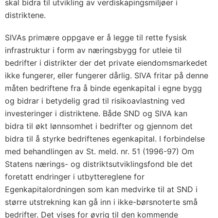
skal bidra til utvikling av verdiskapingsmiljøer i
distriktene.
SIVAs primære oppgave er å legge til rette fysisk
infrastruktur i form av næringsbygg for utleie til
bedrifter i distrikter der det private eiendomsmarkedet
ikke fungerer, eller fungerer dårlig. SIVA fritar på denne
måten bedriftene fra å binde egenkapital i egne bygg
og bidrar i betydelig grad til risikoavlastning ved
investeringer i distriktene. Både SND og SIVA kan
bidra til økt lønnsomhet i bedrifter og gjennom det
bidra til å styrke bedriftenes egenkapital. I forbindelse
med behandlingen av St. meld. nr. 51 (1996-97) Om
Statens nærings- og distriktsutviklingsfond ble det
foretatt endringer i utbyttereglene for
Egenkapitalordningen som kan medvirke til at SND i
større utstrekning kan gå inn i ikke-børsnoterte små
bedrifter. Det vises for øvrig til den kommende