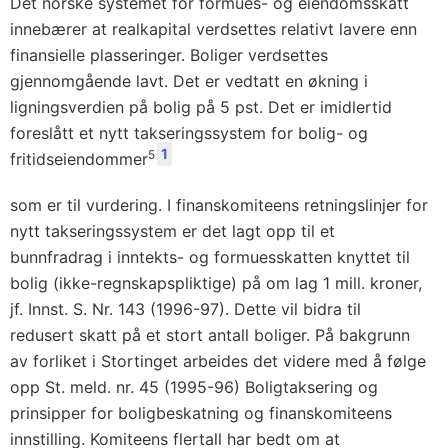
Det norske systemet for formues- og eiendomsskatt
innebærer at realkapital verdsettes relativt lavere enn
finansielle plasseringer. Boliger verdsettes
gjennomgående lavt. Det er vedtatt en økning i
ligningsverdien på bolig på 5 pst. Det er imidlertid
foreslått et nytt takseringssystem for bolig- og
1
5
fritidseiendommer
som er til vurdering. I finanskomiteens retningslinjer for
nytt takseringssystem er det lagt opp til et
bunnfradrag i inntekts- og formuesskatten knyttet til
bolig (ikke-regnskapspliktige) på om lag 1 mill. kroner,
jf. Innst. S. Nr. 143 (1996-97). Dette vil bidra til
redusert skatt på et stort antall boliger. På bakgrunn
av forliket i Stortinget arbeides det videre med å følge
opp St. meld. nr. 45 (1995-96) Boligtaksering og
prinsipper for boligbeskatning og finanskomiteens
innstilling. Komiteens flertall har bedt om at