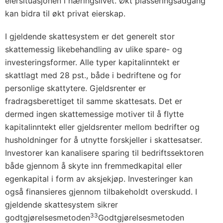
eiersituasjonen i næringslivet. Økt plasseringsadgang
kan bidra til økt privat eierskap.
I gjeldende skattesystem er det generelt stor
skattemessig likebehandling av ulike spare- og
investeringsformer. Alle typer kapitalinntekt er
skattlagt med 28 pst., både i bedriftene og for
personlige skattytere. Gjeldsrenter er
fradragsberettiget til samme skattesats. Det er
dermed ingen skattemessige motiver til å flytte
kapitalinntekt eller gjeldsrenter mellom bedrifter og
husholdninger for å utnytte forskjeller i skattesatser.
Investorer kan kanalisere sparing til bedriftssektoren
både gjennom å skyte inn fremmedkapital eller
egenkapital i form av aksjekjøp. Investeringer kan
også finansieres gjennom tilbakeholdt overskudd. I
gjeldende skattesystem sikrer
3
3
godtgjørelsesmetoden
Godtgjørelsesmetoden