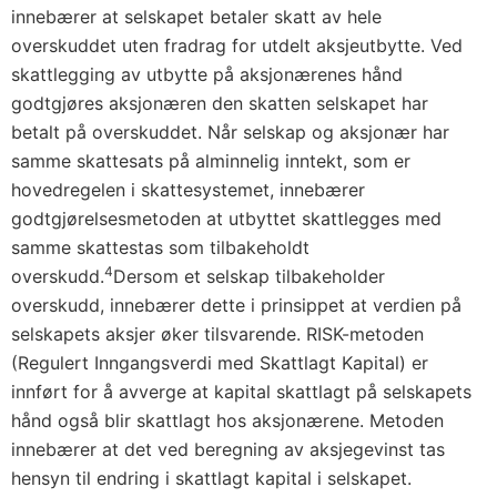
innebærer at selskapet betaler skatt av hele
overskuddet uten fradrag for utdelt aksjeutbytte. Ved
skattlegging av utbytte på aksjonærenes hånd
godtgjøres aksjonæren den skatten selskapet har
betalt på overskuddet. Når selskap og aksjonær har
samme skattesats på alminnelig inntekt, som er
hovedregelen i skattesystemet, innebærer
godtgjørelsesmetoden at utbyttet skattlegges med
samme skattestas som tilbakeholdt
4
overskudd.
Dersom et selskap tilbakeholder
overskudd, innebærer dette i prinsippet at verdien på
selskapets aksjer øker tilsvarende. RISK-metoden
(Regulert Inngangsverdi med Skattlagt Kapital) er
innført for å avverge at kapital skattlagt på selskapets
hånd også blir skattlagt hos aksjonærene. Metoden
innebærer at det ved beregning av aksjegevinst tas
hensyn til endring i skattlagt kapital i selskapet.