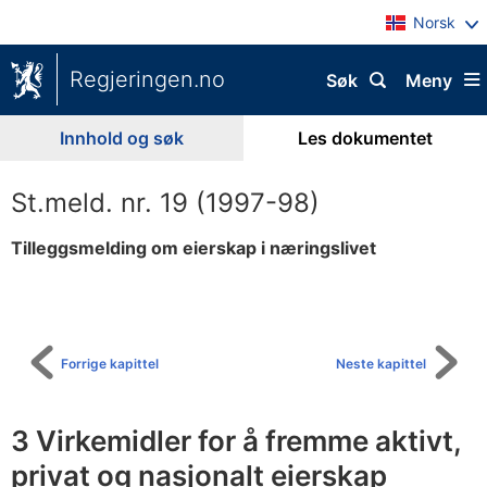
Norsk
Regjeringen.no
Søk
Meny
Innhold og søk
Les dokumentet
St.meld. nr. 19 (1997-98)
Tilleggsmelding om eierskap i næringslivet
Til
innholdsfortegnelse
Forrige kapittel
Neste kapittel
3 Virkemidler for å fremme aktivt,
privat og nasjonalt eierskap