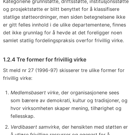
Kategoriene grunnstøtte, driftsstøtte, institusjonsstøtte
og prosjektstøtte er blitt benyttet for å klassifisere
statlige støtteordninger, men siden betegnelsene ikke
er gitt felles innhold i de ulike departementene, finnes
det ikke grunnlag for å hevde at det foreligger noen
samlet statlig fordelingspraksis overfor frivillig virke.
1.2.4 Tre former for frivillig virke
St meld nr 27 (1996-97) skisserer tre ulike former for
frivillig virke:
Medlemsbasert virke
, der organisasjonene sees
som bærere av demokrati, kultur og tradisjoner, og
hvor virksomheten skaper mening, tilhørighet og
fellesskap.
Verdibasert samvirke,
der hensikten med støtten er
å utløse frivillige ressurser og egenart for å