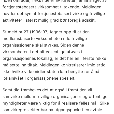
noen områder, f eks i deler av idretten, er innslaget av
fortjenestebasert virksomhet tiltakende. Meldingen
hevder det syn at fortjenestebasert virke og frivillige
aktiviteter i størst mulig grad bør foregå adskilt.
St meld nr 27 (1996-97) legger opp til at den
medlemsbaserte virksomheten i de frivillige
organisasjonene skal styrkes. Siden denne
virksomheten i det alt vesentlige utøves i
organisasjonenes lokallag, er det her en i første rekke
må sette inn tiltak. Meldingen konkretiserer imidlertid
ikke hvilke virkemidler staten kan benytte for å nå
lokalnivået i organisasjonene spesielt.
Samtidig framheves det at også i framtiden vil
samvirke mellom frivillige organisasjoner og offentlige
myndigheter være viktig for å realisere felles mål. Slike
samvirkeprosjekter bør ha utgangspunkt i en avtale