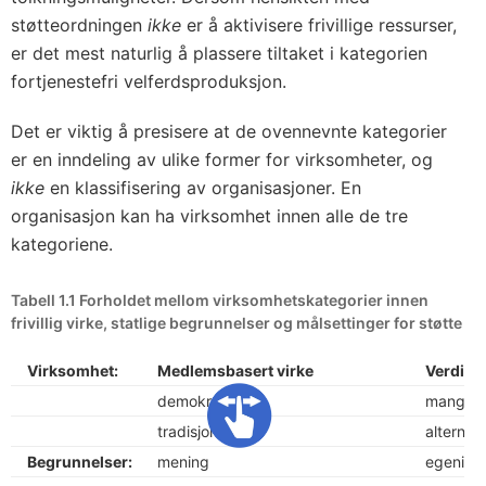
støtteordningen
ikke
er å aktivisere frivillige ressurser,
er det mest naturlig å plassere tiltaket i kategorien
fortjenestefri velferdsproduksjon.
Det er viktig å presisere at de ovennevnte kategorier
er en inndeling av ulike former for virksomheter, og
ikke
en klassifisering av organisasjoner. En
organisasjon kan ha virksomhet innen alle de tre
kategoriene.
Tabell 1.1 Forholdet mellom virksomhetskategorier innen
frivillig virke, statlige begrunnelser og målsettinger for støtte
Virksomhet:
Medlemsbasert virke
Verdiba
demokrati
mangfol
tradisjon
alternati
Begrunnelser:
mening
egeninn