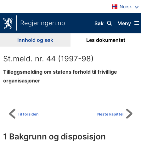
Norsk
Regjeringen.no
Søk
Meny
Innhold og søk
Les dokumentet
St.meld. nr. 44 (1997-98)
Tilleggsmelding om statens forhold til frivillige
organisasjoner
Til
innholdsfortegnelse
Til forsiden
Neste kapittel
1 Bakgrunn og disposisjon