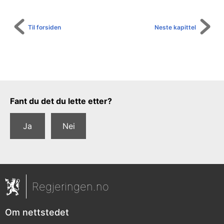
Til forsiden
Neste kapittel
Tilbakemeldingsskjema
Fant du det du lette etter?
Ja
Nei
Regjeringen.no
Om nettstedet