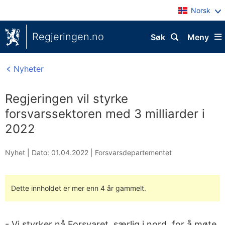
Norsk
Regjeringen.no
Søk
Meny
Nyheter
Regjeringen vil styrke
forsvarssektoren med 3 milliarder i
2022
Nyhet |
Dato: 01.04.2022
|
Forsvarsdepartementet
Dette innholdet er mer enn 4 år gammelt.
- Vi styrker nå Forsvaret, særlig i nord, for å møte