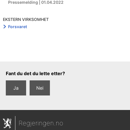
Pressemelding | 01.04.2022
EKSTERN VIRKSOMHET
Forsvaret
Tilbakemeldingsskjema
Fant du det du lette etter?
Ja
Nei
Regjeringen.no