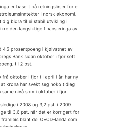
nga er basert på retningslinjer for ei
etroleumsinntekter i norsk økonomi.
g bidra til ei stabil utvikling i
ikre den langsiktige finansieringa av
d 4,5 prosentpoeng i kjølvatnet av
oregs Bank sidan oktober i fjor sett
eng, til 2 pst.
 oktober i fjor til april i år, har ny
 at krona har svekt seg noko tidleg
same nivå som i oktober i fjor.
sledige i 2008 og 3,2 pst. i 2009. I
ge til 3,6 pst. når det er korrigert for
r framleis blant dei OECD-landa som
arbeidsløyse.