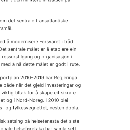
om det sentrale transatlantiske
rsmål.
ed å modernisere Forsvaret i tråd
et sentrale målet er å etablere ein
 ressurstilgang og organisasjon i
 med å nå dette målet er godt i rute.
sportplan 2010–2019 har Regjeringa
e både når det gjeld investeringar og
 viktig tiltak for å skape eit sikrare
et og i Nord-Noreg. I 2010 blei
ks- og fylkesvegnettet, nesten dobla.
sk satsing på helsetenesta det siste
gionale helseføretaka har samla sett