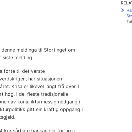
RELA
Ha
St
Ta
 denne meldinga til Stortinget om
r siste melding.
a førte til det verste
verdskrigen, har situasjonen i
t. Krisa er likevel langt frå over. I
t høg. I dei fleste tradisjonelle
jonen av konjunkturmessig nedgang i
turpolitikk gitt ein kraftig oppgang i
sgjeld.
st kor sårbare bankane er for uro i