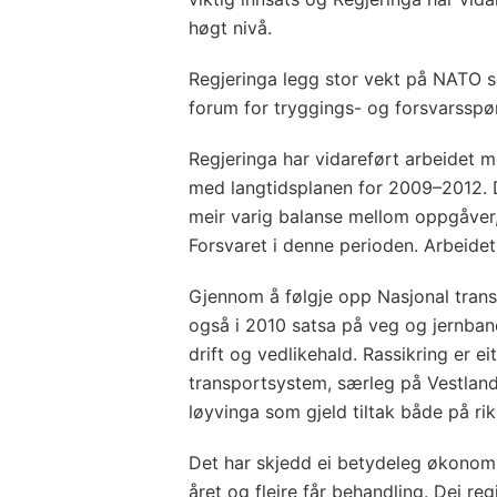
høgt nivå.
Regjeringa legg stor vekt på NATO s
forum for tryggings- og forsvarsspø
Regjeringa har vidareført arbeidet m
med langtidsplanen for 2009–2012. D
meir varig balanse mellom oppgåver,
Forsvaret i denne perioden. Arbeidet
Gjennom å følgje opp Nasjonal tran
også i 2010 satsa på veg og jernban
drift og vedlikehald. Rassikring er eit
transportsystem, særleg på Vestland
løyvinga som gjeld tiltak både på ri
Det har skjedd ei betydeleg økonomi
året og fleire får behandling. Dei re