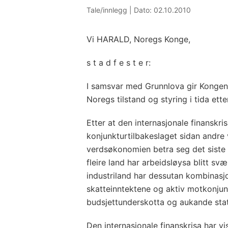
Tale/innlegg |
Dato: 02.10.2010
Vi HARALD, Noregs Konge,
s t a d f e s t e r:
I samsvar med Grunnlova gir Kongen
Noregs tilstand og styring i tida ette
Etter at den internasjonale finanskris
konjunkturtilbakeslaget sidan andre 
verdsøkonomien betra seg det siste åre
fleire land har arbeidsløysa blitt svær
industriland har dessutan kombinas
skatteinntektene og aktiv motkonjunk
budsjettunderskotta og aukande stat
Den internasjonale finanskrisa har vi