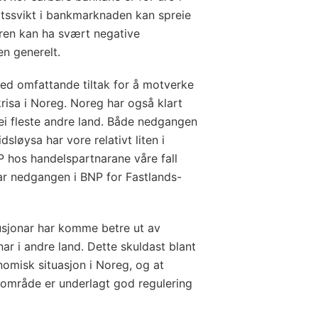
itssvikt i bankmarknaden kan spreie
ren kan ha svært negative
n generelt.
ed omfattande tiltak for å motverke
krisa i Noreg. Noreg har også klart
ei fleste andre land. Både nedgangen
løysa har vore relativt liten i
 hos handelspartnarane våre fall
var nedgangen i BNP for Fastlands-
usjonar har komme betre ut av
nar i andre land. Dette skuldast blant
omisk situasjon i Noreg, og at
e område er underlagt god regulering