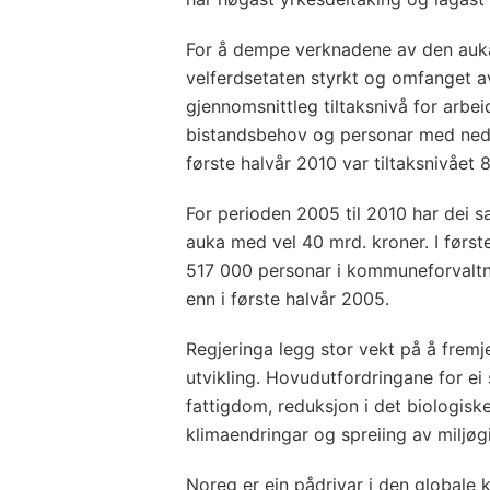
For å dempe verknadene av den auka
velferdsetaten styrkt og omfanget a
gjennomsnittleg tiltaksnivå for arb
bistandsbehov og personar med neds
første halvår 2010 var tiltaksnivået 
For perioden 2005 til 2010 har dei 
auka med vel 40 mrd. kroner. I først
517 000 personar i kommuneforvaltni
enn i første halvår 2005.
Regjeringa legg stor vekt på å fremj
utvikling. Hovudutfordringane for ei s
fattigdom, reduksjon i det biologis
klimaendringar og spreiing av miljøgi
Noreg er ein pådrivar i den globale