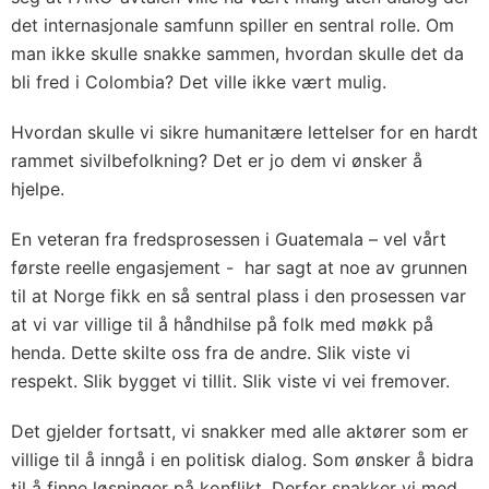
det internasjonale samfunn spiller en sentral rolle. Om
man ikke skulle snakke sammen, hvordan skulle det da
bli fred i Colombia? Det ville ikke vært mulig.
Hvordan skulle vi sikre humanitære lettelser for en hardt
rammet sivilbefolkning? Det er jo dem vi ønsker å
hjelpe.
En veteran fra fredsprosessen i Guatemala – vel vårt
første reelle engasjement - har sagt at noe av grunnen
til at Norge fikk en så sentral plass i den prosessen var
at vi var villige til å håndhilse på folk med møkk på
henda. Dette skilte oss fra de andre. Slik viste vi
respekt. Slik bygget vi tillit. Slik viste vi vei fremover.
Det gjelder fortsatt, vi snakker med alle aktører som er
villige til å inngå i en politisk dialog. Som ønsker å bidra
til å finne løsninger på konflikt. Derfor snakker vi med