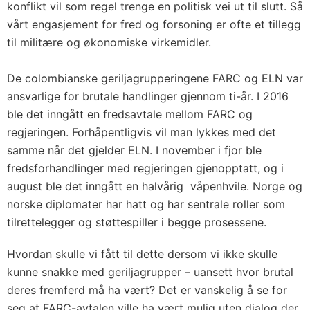
konflikt vil som regel trenge en politisk vei ut til slutt. Så
vårt engasjement for fred og forsoning er ofte et tillegg
til militære og økonomiske virkemidler.
De colombianske geriljagrupperingene FARC og ELN var
ansvarlige for brutale handlinger gjennom ti-år. I 2016
ble det inngått en fredsavtale mellom FARC og
regjeringen. Forhåpentligvis vil man lykkes med det
samme når det gjelder ELN. I november i fjor ble
fredsforhandlinger med regjeringen gjenopptatt, og i
august ble det inngått en halvårig våpenhvile. Norge og
norske diplomater har hatt og har sentrale roller som
tilrettelegger og støttespiller i begge prosessene.
Hvordan skulle vi fått til dette dersom vi ikke skulle
kunne snakke med geriljagrupper – uansett hvor brutal
deres fremferd må ha vært? Det er vanskelig å se for
seg at FARC-avtalen ville ha vært mulig uten dialog der