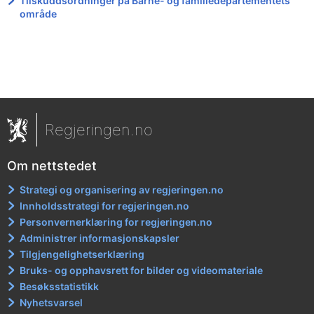
Tilskuddsordninger på Barne- og familiedepartementets
område
Regjeringen.no
Om nettstedet
Strategi og organisering av regjeringen.no
Innholdsstrategi for regjeringen.no
Personvernerklæring for regjeringen.no
Administrer informasjonskapsler
Tilgjengelighetserklæring
Bruks- og opphavsrett for bilder og videomateriale
Besøksstatistikk
Nyhetsvarsel