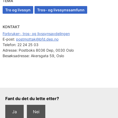
TEMA
Tro og livssyn
Tros- og livssynssamfunn
KONTAKT
Forbruker-, tros- og livssynsavdelingen
E-post: 
postmottak@bfd.dep.no
Telefon:
22 24 25 03
Adresse:
Postboks 8036 Dep, 0030 Oslo
Besøksadresse:
Akersgata 59, Oslo
Tilbakemeldingsskjema
Fant du det du lette etter?
Ja
Nei