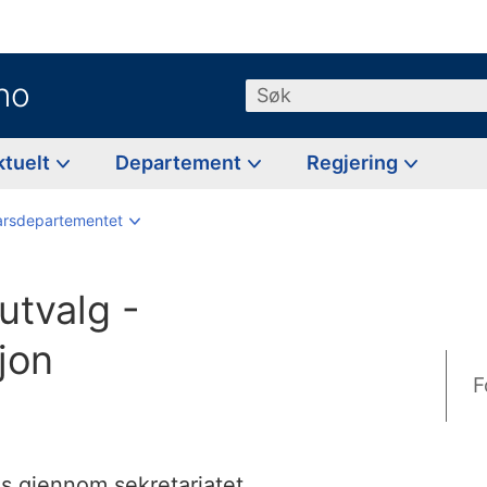
no
Søk
ktuelt
Departement
Regjering
arsdepartementet
utvalg -
jon
F
ås gjennom sekretariatet.