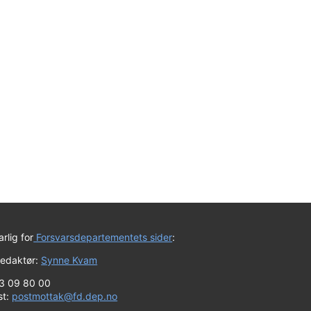
rlig for
Forsvarsdepartementets sider
:
redaktør:
Synne Kvam
23 09 80 00
st:
postmottak@fd.dep.no