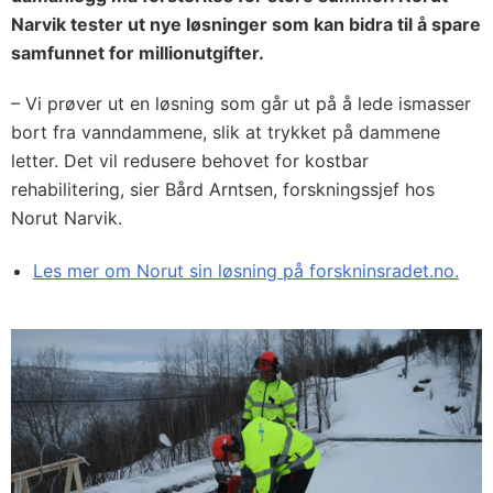
Narvik tester ut nye løsninger som kan bidra til å spare
samfunnet for millionutgifter.
– Vi prøver ut en løsning som går ut på å lede ismasser
bort fra vanndammene, slik at trykket på dammene
letter. Det vil redusere behovet for kostbar
rehabilitering, sier Bård Arntsen, forskningssjef hos
Norut Narvik.
Les mer om Norut sin løsning på forskninsradet.no.