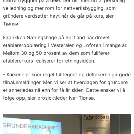
større trygghet på å dele. Det blir mer tid til personlig
veiledning og mer rom for nettverksbygging, som
gründere verdsetter høyt når de går på kurs, sier
Tjønsø.
Fabrikken Næringshage på Sortland har drevet
etablereropplæring i Vesterålen og Lofoten i mange år.
Mellom 30 og 50 prosent av dem som fullfører
etablererkurs realiserer forretningsidéen.
- Kursene er som regel fulltegnet og deltakerne gir gode
tilbakemeldinger. Men vi ser at hverdagen for gründere
er annerledes nå enn for få år siden. Dette ønsker vi å
følge opp, sier prosjektleder Ivar Tjønsø.