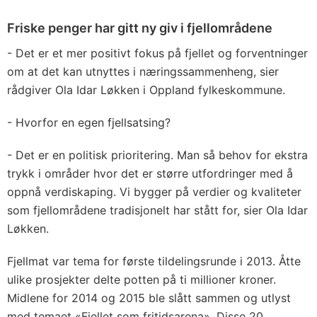
Friske penger har gitt ny giv i fjellområdene
- Det er et mer positivt fokus på fjellet og forventninger
om at det kan utnyttes i næringssammenheng, sier
rådgiver Ola Idar Løkken i Oppland fylkeskommune.
- Hvorfor en egen fjellsatsing?
- Det er en politisk prioritering. Man så behov for ekstra
trykk i områder hvor det er større utfordringer med å
oppnå verdiskaping. Vi bygger på verdier og kvaliteter
som fjellområdene tradisjonelt har stått for, sier Ola Idar
Løkken.
Fjellmat var tema for første tildelingsrunde i 2013. Åtte
ulike prosjekter delte potten på ti millioner kroner.
Midlene for 2014 og 2015 ble slått sammen og utlyst
med temaet «Fjellet som fritidsarena». Disse 20