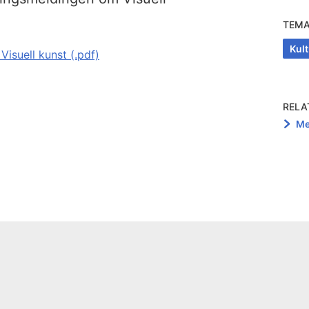
TEM
Kult
Visuell kunst (.pdf)
RELA
Me