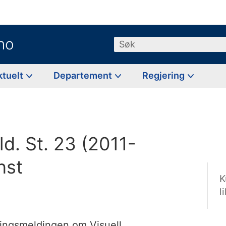
no
Søk
ktuelt
Departement
Regjering
ld. St. 23 (2011-
nst
K
l
ortingsmeldingen om Visuell