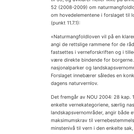
52 (2008-2009) om naturmangfoldlov
om hovedelementene i forslaget til
(punkt 11.7.1):
«Naturmangfoldloven vil på en klare
angi de rettslige rammene for de rå
fastsettes i verneforskriften og i til
være direkte bindende for borgerne. 
nasjonalparker og landskapsvernområ
Forslaget innebærer således en konkre
dagens naturvernlov.
Det fremgår av NOU 2004: 28 kap. 17
enkelte vernekategoriene, særlig na
landskapsvernområder, angir både e
maksimumskrav til vernebestemmelse
minstenivå til vern i den enkelte sa