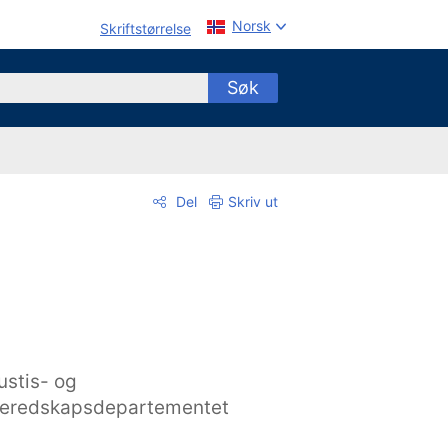
Norsk
Skriftstørrelse
Søk
Del
Skriv ut
ustis- og
eredskapsdepartementet