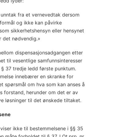
edd lyder:
 unntak fra et vernevedtak dersom
 formål og ikke kan påvirke
rsom sikkerhetshensyn eller hensynet
ør det nødvendig.»
 mellom dispensasjonsadgangen etter
et til vesentlige samfunnsinteresser
 § 37 tredje ledd første punktum.
melse innebærer en skranke for
et spørsmål om hva som kan anses å
s forstand, herunder om det er av
e løsninger til det ønskede tiltaket.
lsene
viser ikke til bestemmelsene i §§ 35
n måte forholdet til § 37. I Ot.prp. nr.