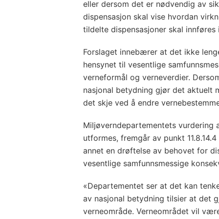
eller dersom det er nødvendig av si
dispensasjon skal vise hvordan virkn
tildelte dispensasjoner skal innføres 
Forslaget innebærer at det ikke lenge
hensynet til vesentlige samfunnsmess
verneformål og verneverdier. Derso
nasjonal betydning gjør det aktuelt
det skje ved å endre vernebestemme
Miljøverndepartementets vurdering 
utformes, fremgår av punkt 11.8.14.4
annet en drøftelse av behovet for dis
vesentlige samfunnsmessige konsekve
«Departementet ser at det kan tenke
av nasjonal betydning tilsier at det 
verneområde. Verneområdet vil være