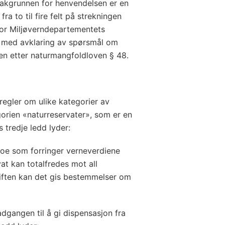
 Bakgrunnen for henvendelsen er en
a to til fire felt på strekningen
for Miljøverndepartementets
g med avklaring av spørsmål om
en etter naturmangfoldloven § 48.
regler om ulike kategorier av
orien «naturreservater», som er en
 tredje ledd lyder:
noe som forringer verneverdiene
vat kan totalfredes mot all
kriften kan det gis bestemmelser om
dgangen til å gi dispensasjon fra