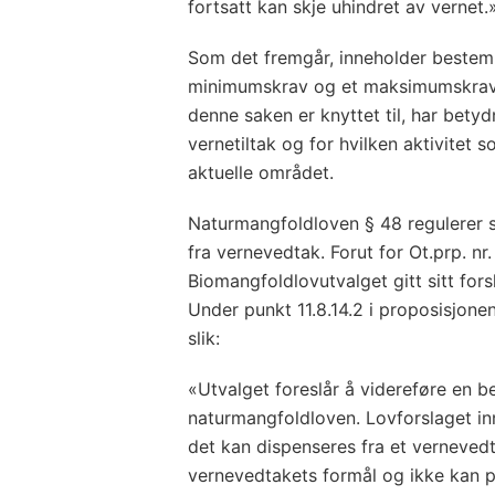
fortsatt kan skje uhindret av vernet.
Som det fremgår, inneholder beste
minimumskrav og et maksimumskrav 
denne saken er knyttet til, har betyd
vernetiltak og for hvilken aktivitet s
aktuelle området.
Naturmangfoldloven § 48 regulerer 
fra vernevedtak. Forut for Ot.prp. n
Biomangfoldlovutvalget gitt sitt for
Under punkt 11.8.14.2 i proposisjonen
slik:
«Utvalget foreslår å videreføre en 
naturmangfoldloven. Lovforslaget in
det kan dispenseres fra et verneved
vernevedtakets formål og ikke kan p