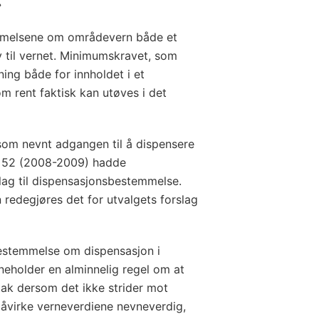
»
mmelsene om områdevern både et
til vernet. Minimumskravet, som
ning både for innholdet i et
om rent faktisk kan utøves i det
som nevnt adgangen til å dispensere
r. 52 (2008-2009) hadde
slag til dispensasjonsbestemmelse.
 redegjøres det for utvalgets forslag
bestemmelse om dispensasjon i
neholder en alminnelig regel om at
tak dersom det ikke strider mot
åvirke verneverdiene nevneverdig,