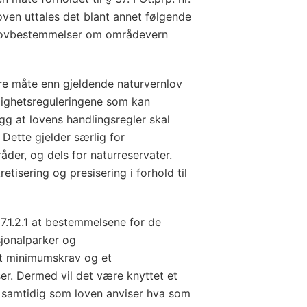
en uttales det blant annet følgende
 lovbestemmelser om områdevern
re måte enn gjeldende naturvernlov
dighetsreguleringene som kan
legg at lovens handlingsregler skal
Dette gjelder særlig for
der, og dels for naturreservater.
tisering og presisering i forhold til
.1.2.1 at bestemmelsene for de
sjonalparker og
t minimumskrav og et
r. Dermed vil det være knyttet et
k, samtidig som loven anviser hva som