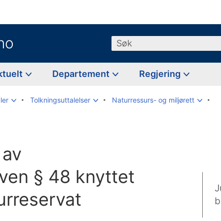
no
Søk
ktuelt
Departement
Regjering
ler
Tolkningsuttalelser
Naturressurs- og miljørett
 av
ven § 48 knyttet
J
turreservat
b