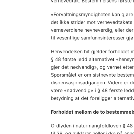
vernevedtak. Bestemmelsens første l
«Forvaltningsmyndigheten kan gjøre
det ikke strider mot vernevedtakets
verneverdiene nevneverdig, eller de
til vesentlige samfunnsinteresser gj
Henvendelsen hit gjelder forholdet
§ 48 første ledd alternativet «hensyn
gjør det nødvendig», og vernet etter
Spørsmålet er om sistnevnte bestem
dispensasjonsadgangen. Videre er d
være «nødvendig» i § 48 første ledd
betydning at det foreligger alternativ
Forholdet mellom de to bestemme
Ordlyden i naturmangfoldloven § 48 
til 39, og avklarer heller ikke på anne