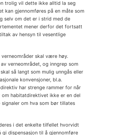
trolig vil dette ikke alltid la seg
pet kan gjennomføres på en måte som
ig selv om det er i strid med de
tementet mener derfor det fortsatt
iltak av hensyn til vesentlige
 i verneområder skal være høy.
e av verneområdet, og inngrep som
 skal så langt som mulig unngås eller
asjonale konvensjoner, bl.a.
irektiv har strenge rammer for når
lv om habitatdirektivet ikke er en del
e signaler om hva som bør tillates
es i det enkelte tilfellet hvorvidt
å gi dispensasjon til å gjennomføre