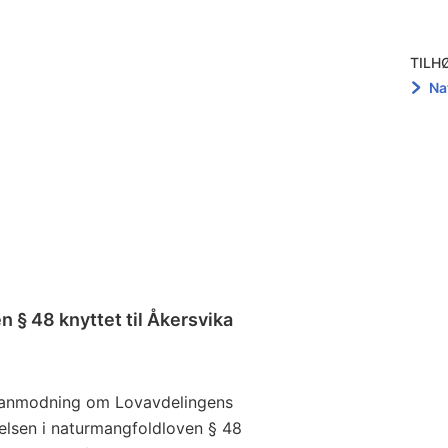
TILH
Na
 § 48 knyttet til Åkersvika
ed anmodning om Lovavdelingens
lsen i naturmangfoldloven § 48