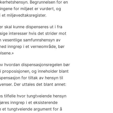
kkerhetshensyn. Begrunnelsen for en
ingene for miljøet er vurdert, og
i et miljøvedtaksregister.
r skal kunne dispenseres ut i fra
ige interesser hvis det strider mot
m vesentlige samfunnshensyn av
 med inngrep i et verneområde, bør
lsene.»
av hvordan dispensasjonsregelen bør
 i proposisjonen, og inneholder blant
pensasjon for tiltak av hensyn til
nser. Der uttales det blant annet:
s tilfelle hvor tungtveiende hensyn
gjøres inngrep i et eksisterende
 et tungtveiende argument for å