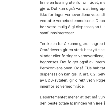
finne en løsning utenfor området, men 
gjøre. Det kan også være at inngre
ikke forringer verneverdiene vesentl
vedtatte vernebestemmelsene. Depar
bør være mulig å gi dispensasjon til t
samfunnsinteresser.
Terskelen for å kunne gjøre inngrep
Områdevern gir en sterk beskyttels
skader eller forringer verneverdiene,
begrenses. Det følger også av intern
Bernkonvensjonen. Også EUs habitatd
dispensasjon kan gis, jf. art. 6.2. Se
av EØS-avtalen, gir direktivet viktig
innenfor et verneområde.
Departementet mener at det må vurder
den beste totale løsningen vil være 