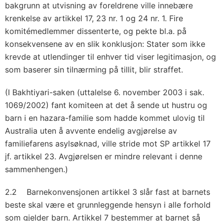
bakgrunn at utvisning av foreldrene ville innebære
krenkelse av artikkel 17, 23 nr. 1 og 24 nr. 1. Fire
komitémedlemmer dissenterte, og pekte bl.a. på
konsekvensene av en slik konklusjon: Stater som ikke
krevde at utlendinger til enhver tid viser legitimasjon, og
som baserer sin tilnærming på tillit, blir straffet.
(I Bakhtiyari-saken (uttalelse 6. november 2003 i sak.
1069/2002) fant komiteen at det å sende ut hustru og
barn i en hazara-familie som hadde kommet ulovig til
Australia uten å avvente endelig avgjørelse av
familiefarens asylsøknad, ville stride mot SP artikkel 17
jf. artikkel 23. Avgjørelsen er mindre relevant i denne
sammenhengen.)
2.2 Barnekonvensjonen artikkel 3 slår fast at barnets
beste skal være et grunnleggende hensyn i alle forhold
som gjelder barn. Artikkel 7 bestemmer at barnet så