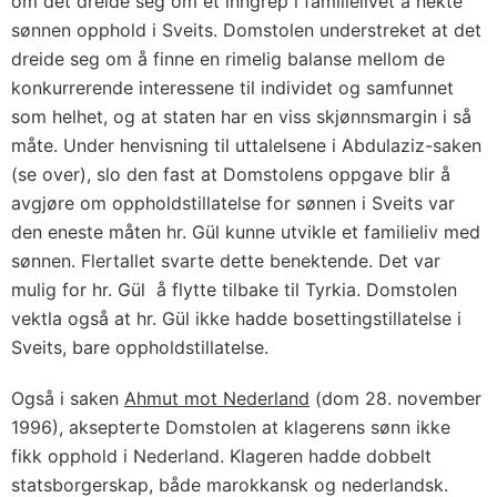
om det dreide seg om et inngrep i familielivet å nekte
sønnen opphold i Sveits. Domstolen understreket at det
dreide seg om å finne en rimelig balanse mellom de
konkurrerende interessene til individet og samfunnet
som helhet, og at staten har en viss skjønnsmargin i så
måte. Under henvisning til uttalelsene i Abdulaziz-saken
(se over), slo den fast at Domstolens oppgave blir å
avgjøre om oppholdstillatelse for sønnen i Sveits var
den eneste måten hr. Gül kunne utvikle et familieliv med
sønnen. Flertallet svarte dette benektende. Det var
mulig for hr. Gül å flytte tilbake til Tyrkia. Domstolen
vektla også at hr. Gül ikke hadde bosettingstillatelse i
Sveits, bare oppholdstillatelse.
Også i saken
Ahmut mot Nederland
(dom 28. november
1996), aksepterte Domstolen at klagerens sønn ikke
fikk opphold i Nederland. Klageren hadde dobbelt
statsborgerskap, både marokkansk og nederlandsk.