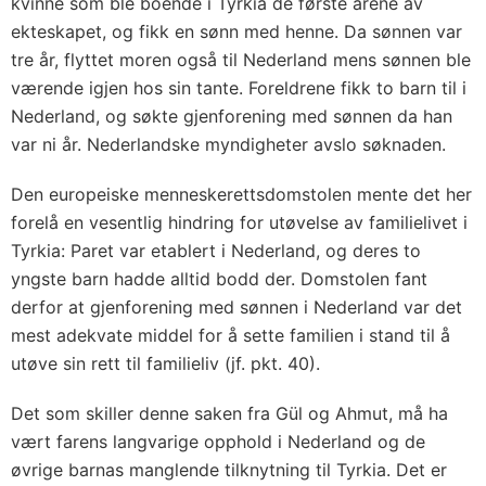
kvinne som ble boende i Tyrkia de første årene av
ekteskapet, og fikk en sønn med henne. Da sønnen var
tre år, flyttet moren også til Nederland mens sønnen ble
værende igjen hos sin tante. Foreldrene fikk to barn til i
Nederland, og søkte gjenforening med sønnen da han
var ni år. Nederlandske myndigheter avslo søknaden.
Den europeiske menneskerettsdomstolen mente det her
forelå en vesentlig hindring for utøvelse av familielivet i
Tyrkia: Paret var etablert i Nederland, og deres to
yngste barn hadde alltid bodd der. Domstolen fant
derfor at gjenforening med sønnen i Nederland var det
mest adekvate middel for å sette familien i stand til å
utøve sin rett til familieliv (jf. pkt. 40).
Det som skiller denne saken fra Gül og Ahmut, må ha
vært farens langvarige opphold i Nederland og de
øvrige barnas manglende tilknytning til Tyrkia. Det er