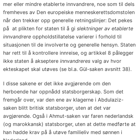
mer eller mindre etablerte innvandrere, noe som til dels
fremheves av Den europeiske menneskerettsdomstolen
når den trekker opp generelle retningslinjer: Det pekes
på at plikten for staten til å gi
slektninger av etablerte
innvandrere
oppholdstillatelse varierer i forhold til
situasjonen til de involverte og generelle hensyn. Staten
har rett til å kontrollere innreise, og artikkel 8 pålegger
ikke staten å akseptere
innvandreres
valg av hvor
ekteskapet skal utøves (se bl.a. Gül-saken avsnitt 38).
I disse sakene er det ikke avgjørende om den
herboende har oppnådd statsborgerskap. Som det
fremgår over, var den ene av klagerne i Abdulaziz-
saken blitt britisk statsborger, uten at det var
avgjørende. Også i Ahmut-saken var faren nederlandsk
(og marokkansk) statsborger, uten at dette medførte at
han hadde krav på å utøve familieliv med sønnen i