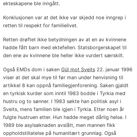
ekteskapene ble inngått.
Konklusjonen var at det ikke var skjedd noe inngrep i
retten til respekt for familielivet.
Retten drøftet ikke betydningen av at en av kvinnene
hadde fått barn med ektefellen. Statsborgerskapet til
den ene av kvinnene ble heller ikke vurdert særskilt.
Også EMDs dom i saken
Gül mot Sveits
22. januar 1996
viser at det skal mye til før man under henvisning til
artikkel 8 kan oppnå familiegjenforening. Saken gjaldt
en tyrkisk kurder som inntil 1983 bodde i Tyrkia med
hustru og to sønner. I 1983 søkte han politisk asyl i
Sveits, mens familien ble igjen i Tyrkia. Etter noen år
fulgte hustruen etter. Hun hadde meget dårlig helse. I
1989 ble asylsøknaden avslått, men mannen fikk
oppholdstillatelse på humanitært grunnlag. Også