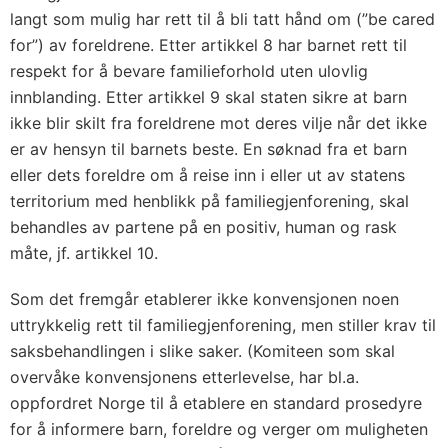
langt som mulig har rett til å bli tatt hånd om (”be cared
for”) av foreldrene. Etter artikkel 8 har barnet rett til
respekt for å bevare familieforhold uten ulovlig
innblanding. Etter artikkel 9 skal staten sikre at barn
ikke blir skilt fra foreldrene mot deres vilje når det ikke
er av hensyn til barnets beste. En søknad fra et barn
eller dets foreldre om å reise inn i eller ut av statens
territorium med henblikk på familiegjenforening, skal
behandles av partene på en positiv, human og rask
måte, jf. artikkel 10.
Som det fremgår etablerer ikke konvensjonen noen
uttrykkelig rett til familiegjenforening, men stiller krav til
saksbehandlingen i slike saker. (Komiteen som skal
overvåke konvensjonens etterlevelse, har bl.a.
oppfordret Norge til å etablere en standard prosedyre
for å informere barn, foreldre og verger om muligheten