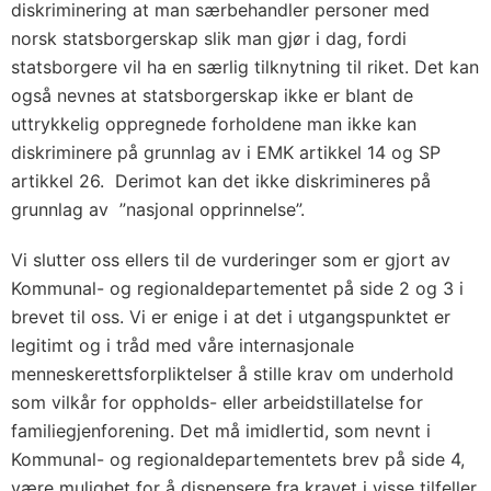
diskriminering at man særbehandler personer med
norsk statsborgerskap slik man gjør i dag, fordi
statsborgere vil ha en særlig tilknytning til riket. Det kan
også nevnes at statsborgerskap ikke er blant de
uttrykkelig oppregnede forholdene man ikke kan
diskriminere på grunnlag av i EMK artikkel 14 og SP
artikkel 26. Derimot kan det ikke diskrimineres på
grunnlag av ”nasjonal opprinnelse”.
Vi slutter oss ellers til de vurderinger som er gjort av
Kommunal- og regionaldepartementet på side 2 og 3 i
brevet til oss. Vi er enige i at det i utgangspunktet er
legitimt og i tråd med våre internasjonale
menneskerettsforpliktelser å stille krav om underhold
som vilkår for oppholds- eller arbeidstillatelse for
familiegjenforening. Det må imidlertid, som nevnt i
Kommunal- og regionaldepartementets brev på side 4,
være mulighet for å dispensere fra kravet i visse tilfeller.