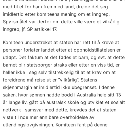
med til et for ham fremmed land, dreide det seg
imidlertid etter komiteens mening om et inngrep.
Spørsmålet var derfor om dette ville være et vilkårlig
inngrep, jf. SP artikkel 17.
Komiteen understreket at staten har rett til å kreve at
personer forlater landet etter at oppholdstillatelsen er
utløpt. Det faktum at det fødes et barn, og evt. at dette
barnet blir statsborger straks eller etter en viss tid, er
heller ikke i seg selv tilstrekkelig til at et krav om at
foreldrene må reise ut er ”vilkårlig”. Statens
skjønnmargin er imidlertid ikke ubegrenset. I denne
saken, hvor sønnen hadde bodd i Australia hele sitt 13
år lange liv, gått på australsk skole og utviklet et sosialt
nettverk i samsvar med dette, krevdes det at staten
viste til noe mer enn bare overholdelse av
utlendingslovgivningen. Komiteen fant på denne