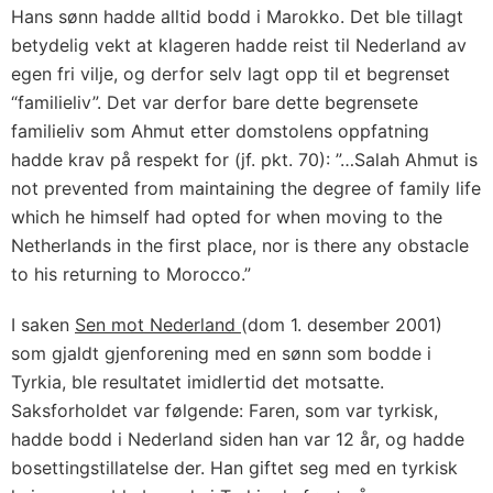
Hans sønn hadde alltid bodd i Marokko. Det ble tillagt
betydelig vekt at klageren hadde reist til Nederland av
egen fri vilje, og derfor selv lagt opp til et begrenset
“familieliv”. Det var derfor bare dette begrensete
familieliv som Ahmut etter domstolens oppfatning
hadde krav på respekt for (jf. pkt. 70): ”…Salah Ahmut is
not prevented from maintaining the degree of family life
which he himself had opted for when moving to the
Netherlands in the first place, nor is there any obstacle
to his returning to Morocco.”
I saken
Sen mot Nederland
(dom 1. desember 2001)
som gjaldt gjenforening med en sønn som bodde i
Tyrkia, ble resultatet imidlertid det motsatte.
Saksforholdet var følgende: Faren, som var tyrkisk,
hadde bodd i Nederland siden han var 12 år, og hadde
bosettingstillatelse der. Han giftet seg med en tyrkisk