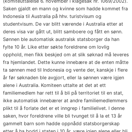
(komitéuttalelse 6. november i klagesak nr. 1069/2002).
Saken gjaldt en mann og kvinne som hadde kommet fra
Indonesia til Australia på hhv. turistvisum og
studentvisum. De var blitt værende i Australia etter at
deres visa var gått ut, blitt samboere og fått en sønn.
Sønnen ble automatisk australsk statsborger da han
fylte 10 år. Like etter søkte foreldrene om lovlig
opphold, men fikk beskjed om at slik søknad må leveres
fra hjemlandet. Dette kunne innebære at de enten måtte
ta sønnen med til Indonesia og vente der, kanskje i flere
år før søknaden ble avgjort, eller la sønnen være igjen
alene i Australia. Komiteen uttalte at det at ett
familiemedlem har rett til å bli på territoriet til en stat,
ikke automatisk innebærer at andre familiemedlemmers
plikt til å forlate det er et inngrep i familielivet. I denne
saken, hvor foreldrene ville bli tvunget til å la et 13 år
gammelt barn som hadde oppnådd statsborgerskap
etter å ha bodd i staten i 10 år, være igjen alene eller bli