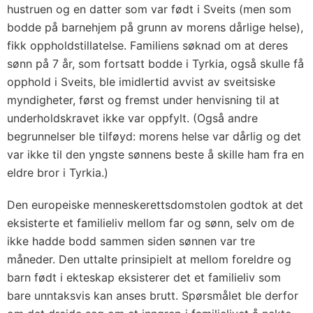
hustruen og en datter som var født i Sveits (men som
bodde på barnehjem på grunn av morens dårlige helse),
fikk oppholdstillatelse. Familiens søknad om at deres
sønn på 7 år, som fortsatt bodde i Tyrkia, også skulle få
opphold i Sveits, ble imidlertid avvist av sveitsiske
myndigheter, først og fremst under henvisning til at
underholdskravet ikke var oppfylt. (Også andre
begrunnelser ble tilføyd: morens helse var dårlig og det
var ikke til den yngste sønnens beste å skille ham fra en
eldre bror i Tyrkia.)
Den europeiske menneskerettsdomstolen godtok at det
eksisterte et familieliv mellom far og sønn, selv om de
ikke hadde bodd sammen siden sønnen var tre
måneder. Den uttalte prinsipielt at mellom foreldre og
barn født i ekteskap eksisterer det et familieliv som
bare unntaksvis kan anses brutt. Spørsmålet ble derfor