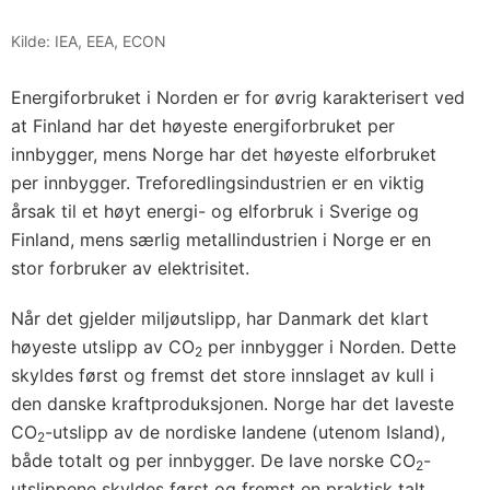
Kilde: IEA, EEA, ECON
Energiforbruket i Norden er for øvrig karakterisert ved
at Finland har det høyeste energiforbruket per
innbygger, mens Norge har det høyeste elforbruket
per innbygger. Treforedlingsindustrien er en viktig
årsak til et høyt energi- og elforbruk i Sverige og
Finland, mens særlig metallindustrien i Norge er en
stor forbruker av elektrisitet.
Når det gjelder miljøutslipp, har Danmark det klart
høyeste utslipp av CO
per innbygger i Norden. Dette
2
skyldes først og fremst det store innslaget av kull i
den danske kraftproduksjonen. Norge har det laveste
CO
-utslipp av de nordiske landene (utenom Island),
2
både totalt og per innbygger. De lave norske CO
-
2
utslippene skyldes først og fremst en praktisk talt