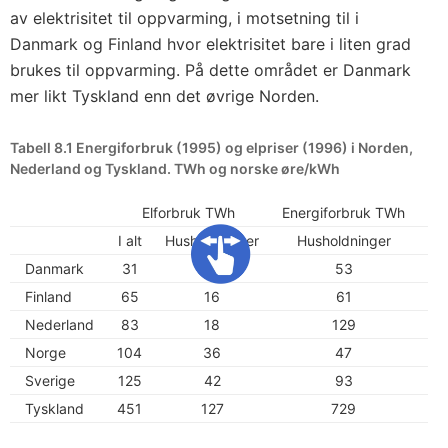
av elektrisitet til oppvarming, i motsetning til i
Danmark og Finland hvor elektrisitet bare i liten grad
brukes til oppvarming. På dette området er Danmark
mer likt Tyskland enn det øvrige Norden.
Tabell 8.1 Energiforbruk (1995) og elpriser (1996) i Norden,
Nederland og Tyskland. TWh og norske øre/kWh
Elforbruk TWh
Energiforbruk TWh
I alt
Husholdninger
Husholdninger
Ind
Danmark
31
11
53
Finland
65
16
61
Nederland
83
18
129
Norge
104
36
47
Sverige
125
42
93
Tyskland
451
127
729