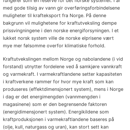
fungerer som en reserve for det norske systemet. I år
med gode tilsig av vann gir overføringsforbindelsene
muligheter til krafteksport fra Norge. På denne
bakgrunn vil mulighetene for kraftutveksling dempe
prissvingningene i den norske energiforsyningen. I et
lukket norsk system ville de norske elprisene vært
mye mer følsomme overfor klimatiske forhold.
Kraftutvekslingen mellom Norge og nabolandene (i vid
forstand) utnytter fordelene ved å samkjøre vannkraft
og varmekraft. I varmekraftlandene setter kapasiteten
i kraftverkene rammer for hvor mye kraft som kan
produseres (effektdimensjonert system), mens i Norge
i dag er det energimengden (vannmengden i
magasinene) som er den begrensende faktoren
(energidimensjonert system). Energikildene som
kraftproduksjonen i varmekraftlandene baseres på
(olje, kull, naturgass og uran), kan stort sett kan