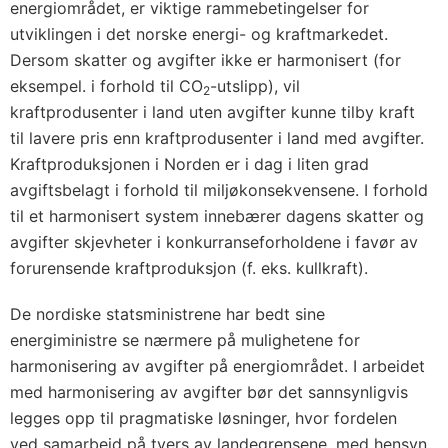
energiområdet, er viktige rammebetingelser for
utviklingen i det norske energi- og kraftmarkedet.
Dersom skatter og avgifter ikke er harmonisert (for
eksempel. i forhold til CO
-utslipp), vil
2
kraftprodusenter i land uten avgifter kunne tilby kraft
til lavere pris enn kraftprodusenter i land med avgifter.
Kraftproduksjonen i Norden er i dag i liten grad
avgiftsbelagt i forhold til miljøkonsekvensene. I forhold
til et harmonisert system innebærer dagens skatter og
avgifter skjevheter i konkurranseforholdene i favør av
forurensende kraftproduksjon (f. eks. kullkraft).
De nordiske statsministrene har bedt sine
energiministre se nærmere på mulighetene for
harmonisering av avgifter på energiområdet. I arbeidet
med harmonisering av avgifter bør det sannsynligvis
legges opp til pragmatiske løsninger, hvor fordelen
ved samarbeid på tvers av landegrensene, med hensyn