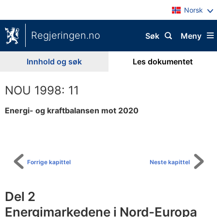
Norsk
Regjeringen.no
Søk
Meny
Innhold og søk
Les dokumentet
NOU 1998: 11
Energi- og kraftbalansen mot 2020
Til
innholdsfortegnelse
Forrige kapittel
Neste kapittel
Del 2
Energimarkedene i Nord-Europa