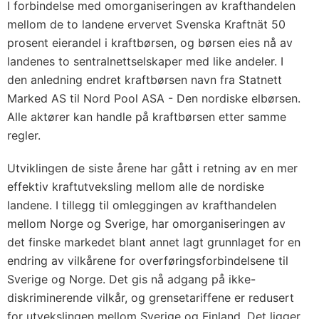
I forbindelse med omorganiseringen av krafthandelen
mellom de to landene ervervet Svenska Kraftnät 50
prosent eierandel i kraftbørsen, og børsen eies nå av
landenes to sentralnettselskaper med like andeler. I
den anledning endret kraftbørsen navn fra Statnett
Marked AS til Nord Pool ASA - Den nordiske elbørsen.
Alle aktører kan handle på kraftbørsen etter samme
regler.
Utviklingen de siste årene har gått i retning av en mer
effektiv kraftutveksling mellom alle de nordiske
landene. I tillegg til omleggingen av krafthandelen
mellom Norge og Sverige, har omorganiseringen av
det finske markedet blant annet lagt grunnlaget for en
endring av vilkårene for overføringsforbindelsene til
Sverige og Norge. Det gis nå adgang på ikke-
diskriminerende vilkår, og grensetariffene er redusert
for utvekslingen mellom Sverige og Finland. Det ligger