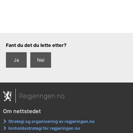
Tilbakemeldingsskjema
Fant du det du lette etter?
Ja
Nei
Regjeringen.no
Om nettstedet
Strategi og organisering av regjeringen.no
Innholdsstrategi for regjeringen.no