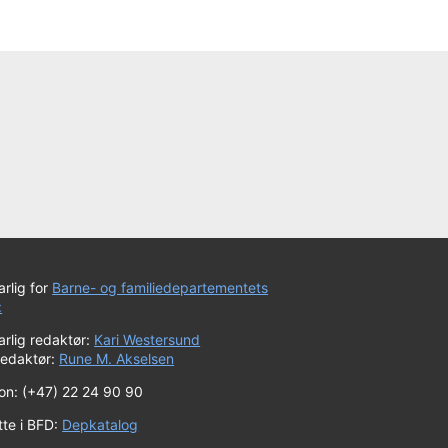
rlig for
Barne- og familiedepartementets
:
rlig redaktør:
Kari Westersund
redaktør:
Rune M. Akselsen
fon: (+47) 22 24 90 90
tte i BFD:
Depkatalog