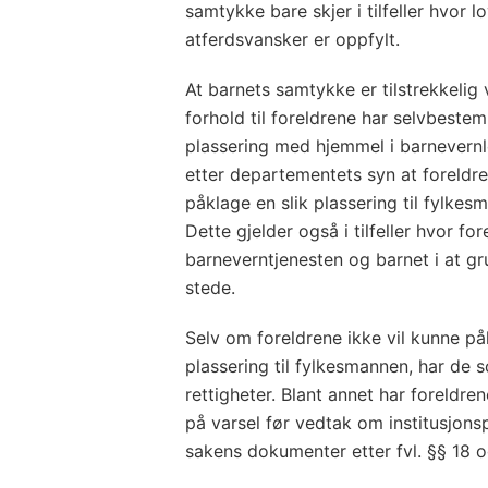
samtykke bare skjer i tilfeller hvor 
atferdsvansker er oppfylt.
At barnets samtykke er tilstrekkelig 
forhold til foreldrene har selvbestem
plassering med hjemmel i barnevernl
etter departementets syn at foreldr
påklage en slik plassering til fylke
Dette gjelder også i tilfeller hvor f
barneverntjenesten og barnet i at gru
stede.
Selv om foreldrene ikke vil kunne påk
plassering til fylkesmannen, har de 
rettigheter. Blant annet har foreldre
på varsel før vedtak om institusjonspl
sakens dokumenter etter fvl. §§ 18 o