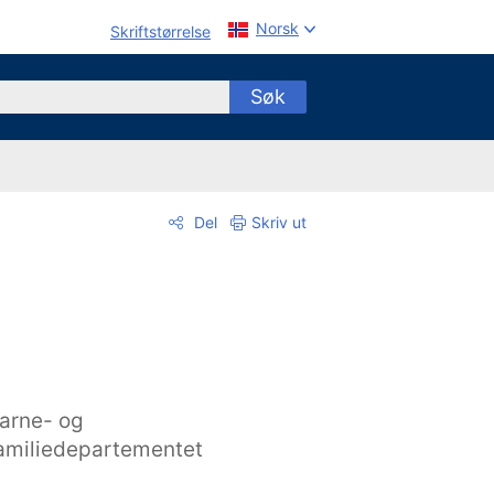
Norsk
Skriftstørrelse
Søk
Del
Skriv ut
arne- og
amiliedepartementet