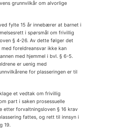
lovens grunnvilkår om alvorlige
ved fylte 15 år innebærer at barnet i
melsesrett i spørsmål om frivillig
oven § 4-26. Av dette følger det
e med foreldreansvar ikke kan
smannen med hjemmel i bvl. § 6-5.
oreldrene er uenig med
nnvilkårene for plasseringen er til
lage et vedtak om frivillig
som part i saken prosessuelle
ne etter forvaltningsloven § 16 krav
assering fattes, og rett til innsyn i
g 19.