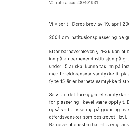
Vår referanse:
200401931
Vi viser til Deres brev av 19. april 2
2004 om institusjonsplassering på g
Etter barnevernloven § 4-26 kan et 
inn på en barneverninstitusjon på gr
under 15 år skal kunne tas inn på in
med foreldreansvar samtykke til plass
fylte 15 år er barnets samtykke tilstr
Selv om det foreligger et samtykke e
for plassering likevel være oppfylt.
også ved plassering på grunnlag av 
atferdsvansker som beskrevet i bvl. 
Barneverntjenesten har et særlig ans