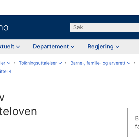
no
Søk
ktuelt
Departement
Regjering
ler
Tolkningsuttalelser
Barne-, familie- og arverett
ttel 4
v
teloven
B
f