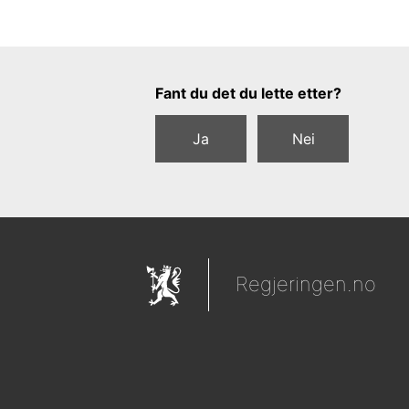
Tilbakemeldingsskjema
Fant du det du lette etter?
Ja
Nei
Regjeringen.no