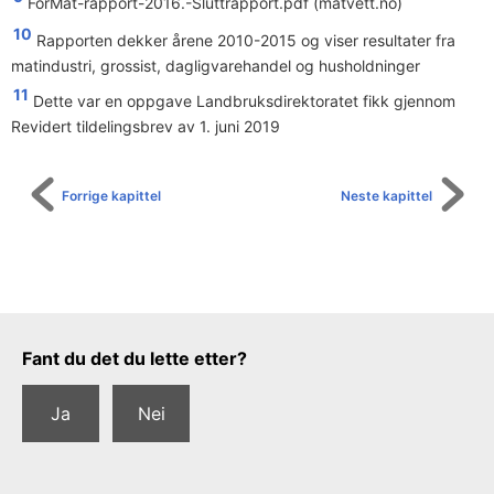
ForMat-rapport-2016.-Sluttrapport.pdf (matvett.no)
10
Rapporten dekker årene 2010-2015 og viser resultater fra
matindustri, grossist, dagligvarehandel og husholdninger
11
Dette var en oppgave Landbruksdirektoratet fikk gjennom
Revidert tildelingsbrev av 1. juni 2019
Forrige kapittel
Neste kapittel
Tilbakemeldingsskjema
Fant du det du lette etter?
Ja
Nei