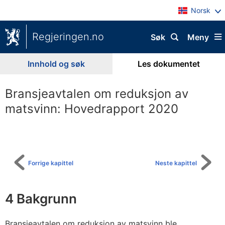
Norsk
Regjeringen.no
Søk
Meny
Innhold og søk
Les dokumentet
Bransjeavtalen om reduksjon av
matsvinn: Hovedrapport 2020
Til
innholdsfortegnelse
Forrige kapittel
Neste kapittel
4
Bakgrunn
Bransjeavtalen om reduksjon av matsvinn ble