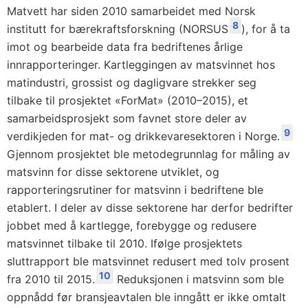
Matvett har siden 2010 samarbeidet med Norsk
8
institutt for bærekraftsforskning (NORSUS
), for å ta
imot og bearbeide data fra bedriftenes årlige
innrapporteringer. Kartleggingen av matsvinnet hos
matindustri, grossist og dagligvare strekker seg
tilbake til prosjektet «ForMat» (2010–2015), et
samarbeidsprosjekt som favnet store deler av
9
verdikjeden for mat- og drikkevaresektoren i Norge.
Gjennom prosjektet ble metodegrunnlag for måling av
matsvinn for disse sektorene utviklet, og
rapporteringsrutiner for matsvinn i bedriftene ble
etablert. I deler av disse sektorene har derfor bedrifter
jobbet med å kartlegge, forebygge og redusere
matsvinnet tilbake til 2010. Ifølge prosjektets
sluttrapport ble matsvinnet redusert med tolv prosent
10
fra 2010 til 2015.
Reduksjonen i matsvinn som ble
oppnådd før bransjeavtalen ble inngått er ikke omtalt