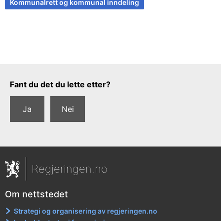
Kommunalrett og kommunal inndeling
Tilbakemeldingsskjema
Fant du det du lette etter?
Ja
Nei
Regjeringen.no
Om nettstedet
Strategi og organisering av regjeringen.no