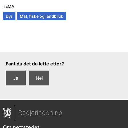
TEMA
Dyr
Mat, fiske og landbruk
Tilbakemeldingsskjema
Fant du det du lette etter?
Ja
Nei
Regjeringen.no
Om nettstedet