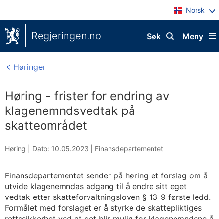
Norsk
Regjeringen.no
Søk
Meny
Høringer
Høring - frister for endring av
klagenemndsvedtak på
skatteområdet
Høring |
Dato: 10.05.2023
|
Finansdepartementet
Finansdepartementet sender på høring et forslag om å
utvide klagenemndas adgang til å endre sitt eget
vedtak etter skatteforvaltningsloven § 13-9 første ledd.
Formålet med forslaget er å styrke de skattepliktiges
rettssikkerhet ved at det blir mulig for klagenemndene å