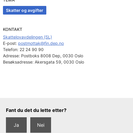
Skatter og avgifter
KONTAKT
Skattelovavdelingen (SL)
E-post: 
postmottak@fin.dep.no
Telefon:
22 24 90 90
Adresse:
Postboks 8008 Dep, 0030 Oslo
Besøksadresse:
Akersgata 59, 0030 Oslo
Tilbakemeldingsskjema
Fant du det du lette etter?
Ja
Nei