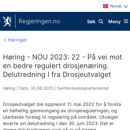
Norsk
Regjeringen.no
Søk
Meny
Høringer
Høring - NOU 2023: 22 - På vei mot
en bedre regulert drosjenæring.
Delutredning I fra Drosjeutvalget
Høring |
Dato: 30.06.2023
|
Samferdselsdepartementet
Drosjeutvalget ble oppnevnt 11. mai 2022 for å foreta
en helhetlig gjennomgang av drosjereguleringen, og
utarbeide forslag til regulering på området. Utvalget
leverte sin delutredning I den 30. juni 2023. Det er
denne delutredningen som nå er på høring.