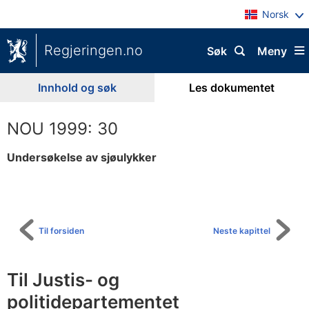
Norsk
Regjeringen.no
Søk
Meny
Innhold og søk
Les dokumentet
NOU 1999: 30
Undersøkelse av sjøulykker
Til
innholdsfortegnelse
Til forsiden
Neste kapittel
Til Justis- og
politidepartementet