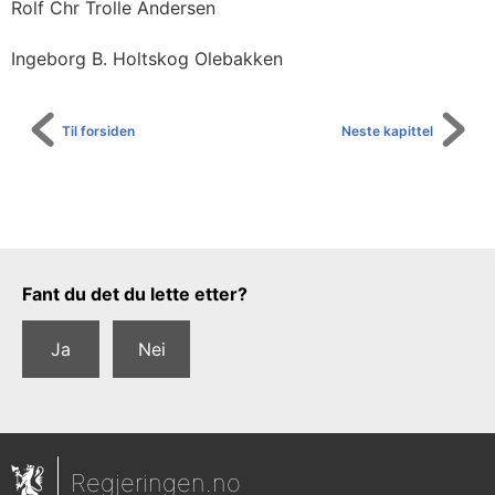
Rolf Chr Trolle Andersen
Ingeborg B. Holtskog Olebakken
Til forsiden
Neste kapittel
Tilbakemeldingsskjema
Fant du det du lette etter?
Ja
Nei
Regjeringen.no