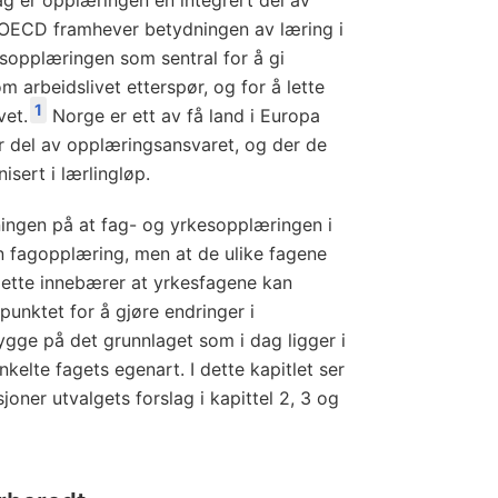
dag er opplæringen en integrert del av
OECD framhever betydningen av læring i
esopplæringen som sentral for å gi
 arbeidslivet etterspør, og for å lette
1
vet.
Norge er ett av få land i Europa
or del av opplæringsansvaret, og der de
nisert i lærlingløp.
ningen på at fag- og yrkesopplæringen i
 fagopplæring, men at de ulike fagene
Dette innebærer at yrkesfagene kan
punktet for å gjøre endringer i
gge på det grunnlaget som i dag ligger i
kelte fagets egenart. I dette kapitlet ser
joner utvalgets forslag i kapittel 2, 3 og