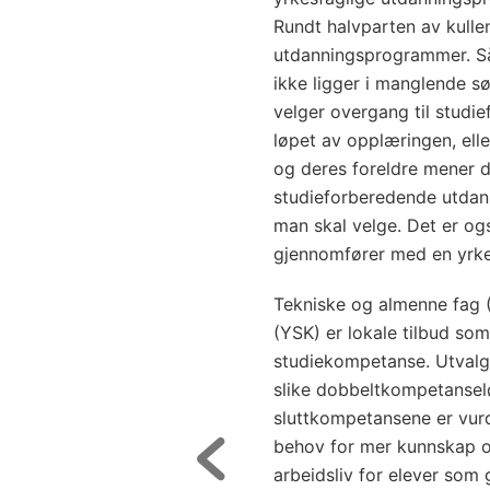
Rundt halvparten av kulle
utdanningsprogrammer. Så
ikke ligger i manglende s
velger overgang til stud
løpet av opplæringen, elle
og deres foreldre mener d
studieforberedende utdan
man skal velge. Det er og
gjennomfører med en yrke
Tekniske og almenne fag 
(YSK) er lokale tilbud so
studiekompetanse. Utvalg
slike dobbeltkompetanselø
sluttkompetansene er vur
behov for mer kunnskap o
arbeidsliv for elever so