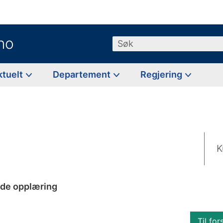
no
Søk
ktuelt
Departement
Regjering
K
nde opplæring
Til for