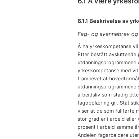
6.1 Å være yrkesfo
6.1.1 Beskrivelse av y
Fag- og svennebrev og
Å ha yrkeskompetanse vil s
Etter bestått avsluttende
utdanningsprogrammene o
yrkeskompetanse med vitn
framhevet at hovedformål
utdanningsprogrammene sk
arbeidsliv som stadig ett
fagopplæring gir. Statist
viser at de som fullførte 
stor grad er i arbeid eller
prosent i arbeid samme år
Andelen fagarbeidere uten