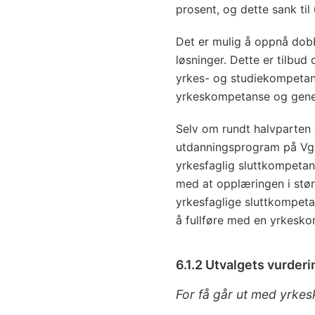
prosent, og dette sank til 
Det er mulig å oppnå dob
løsninger. Dette er tilbud
yrkes- og studiekompetan
yrkeskompetanse og gene
Selv om rundt halvparten a
utdanningsprogram på Vg1,
yrkesfaglig sluttkompetans
med at opplæringen i st
yrkesfaglige sluttkompetan
å fullføre med en yrkesk
6.1.2 Utvalgets vurderi
For få går ut med yrke