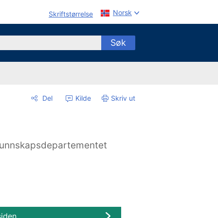
Norsk
Skriftstørrelse
Søk
Del
Kilde
Skriv ut
unnskapsdepartementet
siden