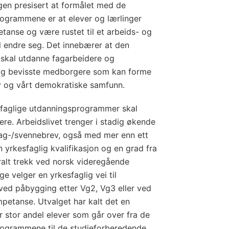
ngen presisert at formålet med de
ogrammene er at elever og lærlinger
anse og være rustet til et arbeids- og
l endre seg. Det innebærer at den
 skal utdanne fagarbeidere og
og bevisste medborgere som kan forme
iv og vårt demokratiske samfunn.
faglige utdanningsprogrammer skal
re. Arbeidslivet trenger i stadig økende
ag-/svennebrev, også med mer enn ett
 yrkesfaglig kvalifikasjon og en grad fra
ralt trekk ved norsk videregående
 velger en yrkesfaglig vei til
ved påbygging etter Vg2, Vg3 eller ved
petanse. Utvalget har kalt det en
or stor andel elever som går over fra de
rogrammene til de studieforberedende.