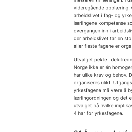
mesteren til lærlingen. I 
videregående opplæring. 
arbeidslivet i fag- og yrk
lærlingene kompetanse som
overgangen inn i arbeidsli
der arbeidslivet tar en st
aller fleste fagene er orga
Utvalget pekte i delutred
Norge ikke er én homogen
har ulike krav og behov. 
organiseres ulikt. Utgangs
yrkesfagene må være å by
lærlingordningen og det en
utvalget på hvilke implikas
4 har for yrkesfagene.