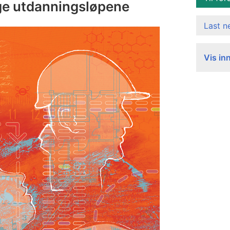
ige utdanningsløpene
Last 
Vis in