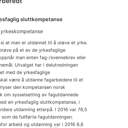
rberedt
rkesfaglig sluttkompetanse
 yrkeskompetanse
i at man er utdannet til å utøve et yrke.
 prøve på et av de yrkesfaglige
ppnår man enten fag-/svennebrev eller
emål. Utvalget har i delutredningen
et med de yrkesfaglige
al være å utdanne fagarbeidere til et
erlyser den kompetansen norsk
ikk om sysselsetting av fagutdannede
med en yrkesfaglig sluttkompetanse, i
 videre utdanning etterpå. I 2016 var 78,5
 som de fullførte fagutdanningen.
for arbeid og utdanning var i 2016 8,8