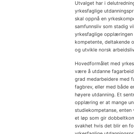
Utvalget har i delutredni
yrkesfaglige utdanningspr
skal oppnå en yrkeskompet
samfunnsliv som stadig vi
yrkesfaglige opplæringen
kompetente, deltakende 
og utvikle norsk arbeidsl
Hovedformålet med yrkes
være å utdanne fagarbeide
grad medarbeidere med f
fagbrev, eller med både en
høyere utdanning. Et sent
opplæring er at mange unge
studiekompetanse, enten 
et løp som gir dobbeltkom
svakhet hvis det blir en f
yrkesfaglige utdanningsp