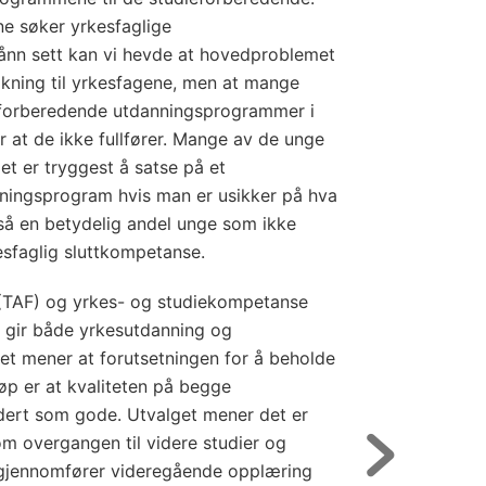
ne søker yrkesfaglige
nn sett kan vi hevde at hovedproblemet
økning til yrkesfagene, men at mange
ieforberedende utdanningsprogrammer i
r at de ikke fullfører. Mange av de unge
et er tryggest å satse på et
ningsprogram hvis man er usikker på hva
så en betydelig andel unge som ikke
sfaglig sluttkompetanse.
(TAF) og yrkes- og studiekompetanse
m gir både yrkesutdanning og
et mener at forutsetningen for å beholde
p er at kvaliteten på begge
dert som gode. Utvalget mener det er
m overgangen til videre studier og
m gjennomfører videregående opplæring