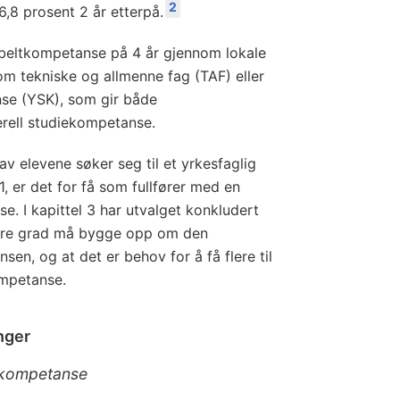
2
6,8 prosent 2 år etterpå.
beltkompetanse på 4 år gjennom lokale
 om tekniske og allmenne fag (TAF) eller
se (YSK), som gir både
rell studiekompetanse.
v elevene søker seg til et yrkesfaglig
 er det for få som fullfører med en
e. I kapittel 3 har utvalget konkludert
ørre grad må bygge opp om den
sen, og at det er behov for å få flere til
ompetanse.
nger
skompetanse