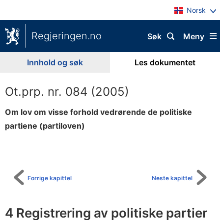
Norsk
Regjeringen.no
Søk
Meny
Innhold og søk
Les dokumentet
Ot.prp. nr. 084 (2005)
Om lov om visse forhold vedrørende de politiske
partiene (partiloven)
Til
innholdsfortegnelse
Forrige kapittel
Neste kapittel
4 Registrering av politiske partier