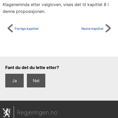
Klagenemnda etter valgloven, vises det til kapittel 8 i
denne proposisjonen.
Forrige kapittel
Neste kapittel
Tilbakemeldingsskjema
Fant du det du lette etter?
Ja
Nei
Regjeringen.no