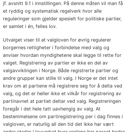
jf. avsnitt 9.1 i innstillingen. På denne måten vil man få
et ryddig og systematisk regelverk hvor alle
reguleringer som gjelder spesielt for politiske partier,
er samlet i én, felles lov.
Utvalget viser til at valgloven for øvrig regulerer
borgernes rettigheter i forbindelse med valg og
anviser hvordan myndighetene skal legge til rette for
valget. Registrering av partier er ikke en del av
valgavviklingen i Norge. Både registrerte partier og
andre grupper kan stille til valg. I Norge er det intet
krav om at partiene må registrere seg for å delta ved
valg, og det er heller ikke et vilkår for registrering av
partinavnet at partiet deltar ved valg. Registreringen
foregår i det hele tatt uavhengig av valg. At
bestemmelsene om partiregistrering per i dag finnes i
valgloven, er naturlig all den tid det ikke har vært
andre steder i lovverket hvor reglene har passet bedre.