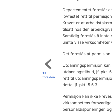
Departementet foreslår at 
lovfestet rett til permisjon
Kravet er at arbeidstakerne
tilsatt hos den arbeidsgive
Samtidig foreslås å innta
unnta visse virksomheter v
Det foreslås at permisjon ka
Utdanningspermisjon kan ta
utdanningstilbud, jf. pkt. 
Til
forsiden
rett til utdanningspermisj
dette, jf. pkt. 5.5.3.
Permisjon kan ikke kreves 
virksomhetens forsvarlige
personaldisponeringer, og 