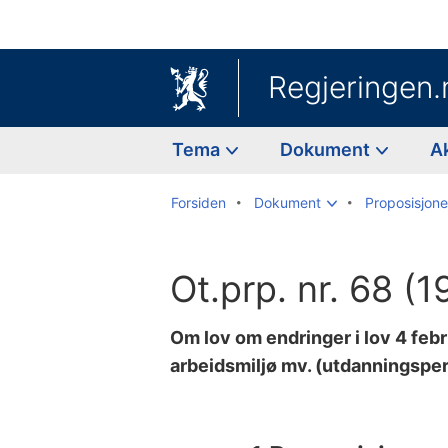
Regjeringen.
Tema
Dokument
A
Forsiden
Dokument
Proposisjoner
Ot.prp. nr. 68 (
Om lov om endringer i lov 4 feb
arbeidsmiljø mv. (utdanningspe
Til
innholdsfortegnelse