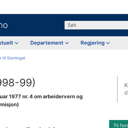
no
Søk
ktuelt
Departement
Regjering
 til Stortinget
1998-99)
K
d
ruar 1977 nr. 4 om arbeidervern og
rmisjon)
Til for