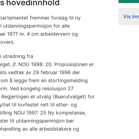
ns hovedinnhold
Vis in
artementet fremmer forslag til ny
l utdanningspermisjon for alle
uar 1977 nr. 4 om arbeidervern og
loven).
 utredning fra
get, jf. NOU 1998: 20. Proposisjonen er
ets vedtak av 29 februar 1996 der
 om å legge frem en stortingsmelding
orm. Ved kongelig resolusjon 27
Regjeringen et utvalg (Buerutvalget) for
tet til lovfestet rett til etter- og
nstilling NOU 1997: 25 Ny kompetanse,
heter til utdanningspermisjon bør
behandling av alle arbeidstakere og