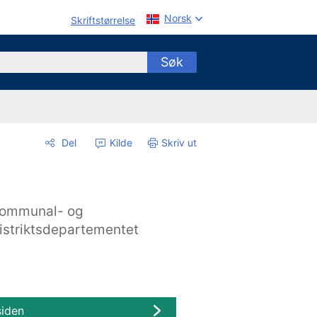
Norsk
Skriftstørrelse
Søk
Del
Kilde
Skriv ut
ommunal- og
istriktsdepartementet
siden