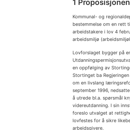
1 Proposisjone
Kommunal- og regionaldep
bestemmelse om en rett ti
arbeidstakere i lov 4 febr
arbeidsmiljø (arbeidsmiljø
Lovforslaget bygger på en
Utdanningspermisjonsutval
en oppfølging av Storting
Stortinget ba Regjeringen
om en livslang læringsref
september 1996, nedsatte 
å utrede bl.a. spørsmål knyt
videreutdanning. I sin in
foreslo utvalget at rettig
lovfestes for å sikre like
arbeidsgivere.