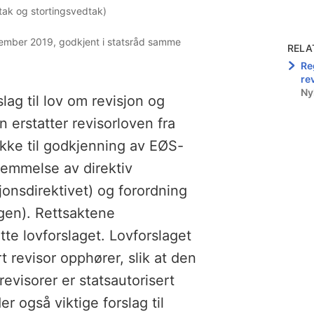
edtak og stortingsvedtak)
sember 2019, godkjent i statsråd samme
RELA
Re
re
Ny
lag til lov om revisjon og
n erstatter revisorloven fra
kke til godkjenning av EØS-
lemmelse av direktiv
onsdirektivet) og forordning
gen). Rettsaktene
tte lovforslaget. Lovforslaget
rt revisor opphører, slik at den
evisorer er statsautorisert
er også viktige forslag til