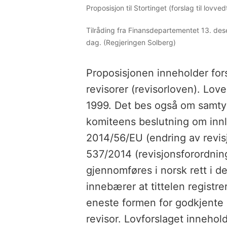
Proposisjon til Stortinget (forslag til lovv
Tilråding fra Finansdepartementet 13. de
dag. (Regjeringen Solberg)
Proposisjonen inneholder fors
revisorer (revisorloven). Love
1999. Det bes også om samty
komiteens beslutning om inn
2014/56/EU (endring av revisj
537/2014 (revisjonsforordnin
gjennomføres i norsk rett i de
innebærer at tittelen registre
eneste formen for godkjente r
revisor. Lovforslaget innehold