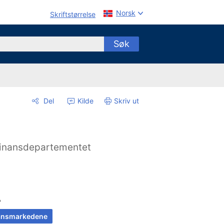
Norsk
Skriftstørrelse
Søk
Del
Kilde
Skriv ut
inansdepartementet
A
ansmarkedene