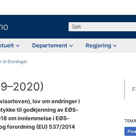
no
Søk
ktuelt
Departement
Regjering
 til Stortinget
19–2020)
F
visorloven), lov om endringer i
tykke til godkjenning av EØS-
018 om innlemmelse i EØS-
TEM
 og forordning (EU) 537/2014
Fin