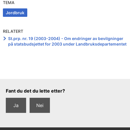
TEMA
Jordbruk
RELATERT
St.prp. nr. 19 (2003-2004) - Om endringer av bevilgninger
på statsbudsjettet for 2003 under Landbruksdepartementet
Tilbakemeldingsskjema
Fant du det du lette etter?
Ja
Nei