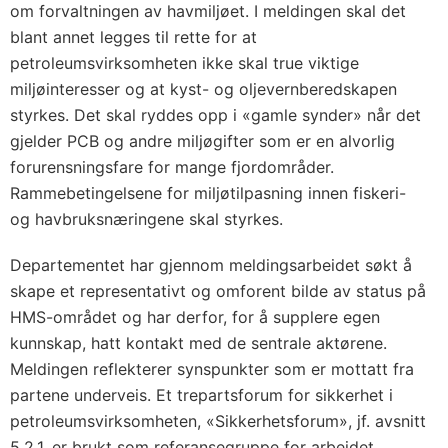
om forvaltningen av havmiljøet. I meldingen skal det
blant annet legges til rette for at
petroleumsvirksomheten ikke skal true viktige
miljøinteresser og at kyst- og oljevernbered­skapen
styrkes. Det skal ryddes opp i «gamle ­synder» når det
gjelder PCB og andre miljøgifter som er en alvorlig
forurensningsfare for mange fjordområder.
Rammebetingelsene for miljøtilpasning innen fiskeri-
og havbruksnæringene skal styrkes.
Departementet har gjennom meldingsarbeidet søkt å
skape et representativt og omforent bilde av status på
HMS-området og har derfor, for å supplere egen
kunnskap, hatt kontakt med de sentrale aktørene.
Meldingen reflekterer synspunkter som er mottatt fra
partene underveis. Et trepartsforum for sikkerhet i
petroleumsvirksomheten, «Sikkerhetsforum», jf. avsnitt
5.2.1, er brukt som referansegruppe for arbeidet.