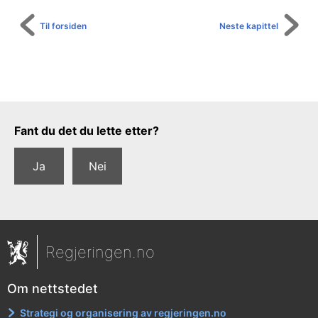
Til forsiden
Neste kapittel
Tilbakemeldingsskjema
Fant du det du lette etter?
Ja
Nei
Regjeringen.no
Om nettstedet
Strategi og organisering av regjeringen.no