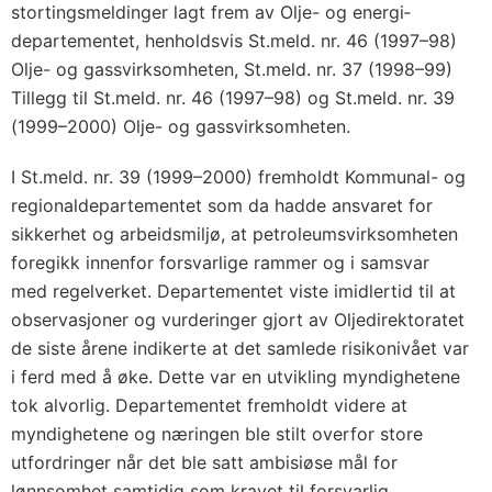
stortingsmeldinger lagt frem av Olje- og energi­
departementet, henholdsvis St.meld. nr. 46 (1997–98)
Olje- og gassvirksomheten, St.meld. nr. 37 (1998–99)
Tillegg til St.meld. nr. 46 (1997–98) og St.meld. nr. 39
(1999–2000) Olje- og gassvirksomheten.
I St.meld. nr. 39 (1999–2000) fremholdt Kommunal- og
regionaldepartementet som da hadde ansvaret for
sikkerhet og arbeidsmiljø, at petroleumsvirksomheten
foregikk innenfor forsvarlige rammer og i samsvar
med regelverket. Departementet viste imidlertid til at
observasjoner og vurderinger gjort av Oljedirektoratet
de siste årene indikerte at det samlede risikonivået var
i ferd med å øke. Dette var en utvikling myndighetene
tok alvorlig. Departementet fremholdt videre at
myndighetene og næringen ble stilt overfor store
utfordringer når det ble satt ambisiøse mål for
lønnsomhet samtidig som kravet til forsvarlig