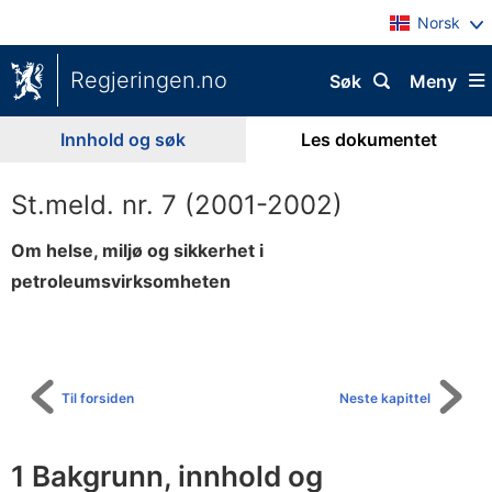
Norsk
Regjeringen.no
Søk
Meny
Innhold og søk
Les dokumentet
St.meld. nr. 7 (2001-2002)
Om helse, miljø og sikkerhet i
petroleumsvirksomheten
Til
innholdsfortegnelse
Til forsiden
Neste kapittel
1 Bakgrunn, innhold og