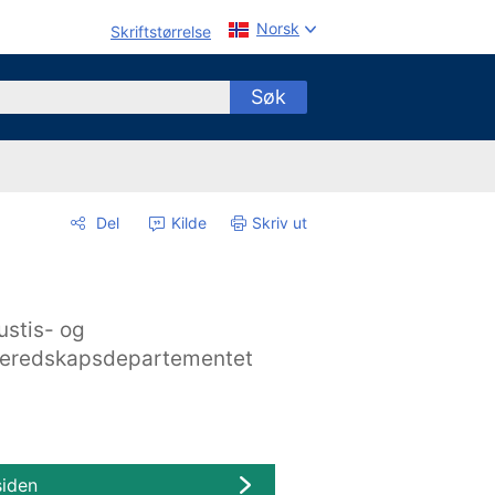
Norsk
Skriftstørrelse
Søk
Del
Kilde
Skriv ut
ustis- og
eredskapsdepartementet
siden