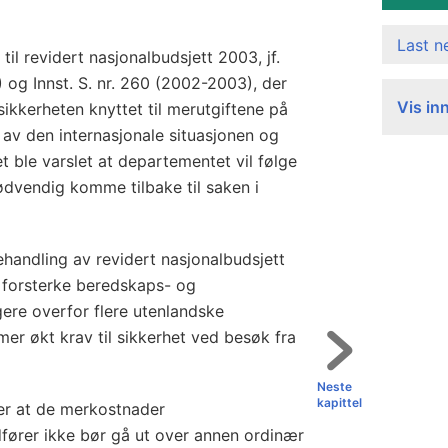
Last 
til revidert nasjonalbudsjett 2003, jf.
 og Innst. S. nr. 260 (2002-2003), der
Vis in
ikkerheten knyttet til merutgiftene på
 av den internasjonale situasjonen og
et ble varslet at departementet vil følge
dvendig komme tilbake til saken i
behandling av revidert nasjonalbudsjett
 forsterke beredskaps- og
igere overfor flere utenlandske
er økt krav til sikkerhet ved besøk fra
Neste
kapittel
r at de merkostnader
fører ikke bør gå ut over annen ordinær