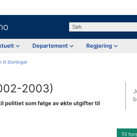
no
Søk
ktuelt
Departement
Regjering
 til Stortinget
(2002-2003)
J
b
 politiet som følge av økte utgifter til
Til for