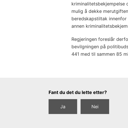
kriminalitetsbekjempelse o
mulig å dekke merutgiften
beredskapstiltak innenfor 
annen kriminalitetsbekjemp
Regjeringen foreslår derf
bevilgningen på politibud
441 med til sammen 85 mill
Tilbakemeldingsskjema
Fant du det du lette etter?
Ja
Nei