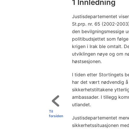
1 Innledning
Justisdepartementet viser 
St.prp. nr. 65 (2002-2003)
den bevilgningsmessige us
politibudsjettet som følge
krigen i Irak ble omtalt. D
utviklingen nøye og om nø
høstsesjonen.
I tiden etter Stortingets 
har det vært nødvendig å
sikkerhetstiltakene ytterl
ambassader. I tillegg komm
utlandet.
Til
forsiden
Justisdepartementet mene
sikkerhetssituasjonen med