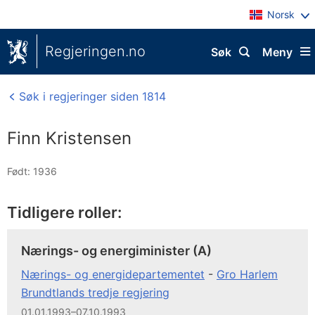
Norsk
Regjeringen.no
Søk
Meny
Søk i regjeringer siden 1814
Finn Kristensen
Født: 1936
Tidligere roller:
Nærings- og energiminister (A)
Nærings- og energidepartementet
-
Gro Harlem
Brundtlands tredje regjering
01.01.1993–07.10.1993