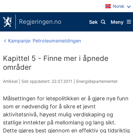
Norsk
Regjeringen.no
Søk
Meny
Kampanje: Petroleumsmeldingen
Kapittel 5 - Finne mer i åpnede
områder
Artikkel |
Sist oppdatert: 22.07.2011
|
Energidepartementet
Målsettingen for letepolitikken er å gjøre nye funn
som er nødvendig for å sikre et jevnt
aktivitetsnivå, høyest mulig verdiskaping og
statlige inntekter på mellomlang og lang sikt.
Dette gjøres best gjennom en effektiv og tidsriktig