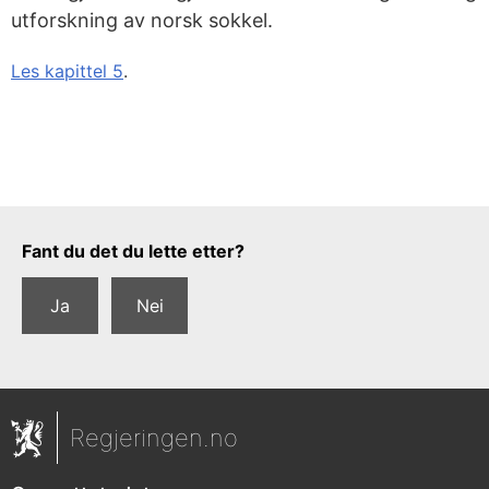
utforskning av norsk sokkel.
Les kapittel 5
.
Tilbakemeldingsskjema
Fant du det du lette etter?
Ja
Nei
Regjeringen.no